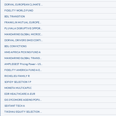
DORVAL EUROPEAN CLIMATE INITIATIVE R (C)
FIDELITY WORLD FUND
BDL TRANSITION
FRANKLIN MUTUAL EUROPEAN FUND A EUR (C)
PLUVALA DISRUPTIVE OPPORTUNITIES
MANDARINE GLOBAL MICROCAP
DORVAL DRIVERS SMID CONTINENTAL EUROPE
BDL CONVICTIONS
HMG AFRICA PICKING FUND A
MANDARINE GLOBAL TRANSITION R
AMPLEGEST Pricing Power - US - AC
FIDELITY AMERICA FUND A EUR (C)
RICHELIEU FAMILY R
SOFIDY SELECTION 1 P
MONETA MULTICAPS C
EDR HEALTHCARE A-EUR
GIS SYCOMORE AGEING POPULATION
SEXTANT TECH A
TIKEHAU EQUITY SELECTION R-Acc-EUR