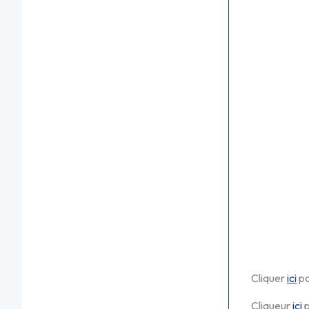
Cliquer
ici
po
Cliqueur
ici
p