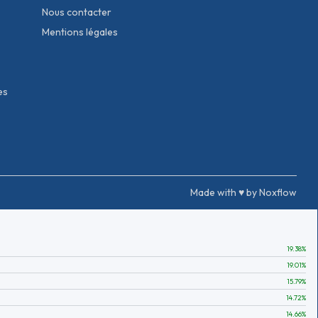
Nous contacter
Mentions légales
es
Made with ♥ by Noxflow
19.38
%
19.01
%
15.79
%
14.72
%
14.66
%