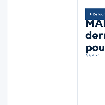
Fonds diver
Retour
MAN
der
pou
3/7/2026