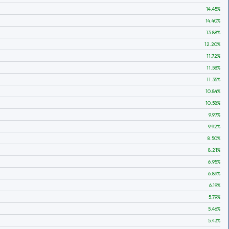
14.45
%
14.40
%
13.88
%
12.20
%
11.72
%
11.58
%
11.35
%
10.84
%
10.58
%
9.97
%
9.92
%
8.50
%
8.21
%
6.95
%
6.89
%
6.19
%
5.79
%
5.46
%
5.43
%