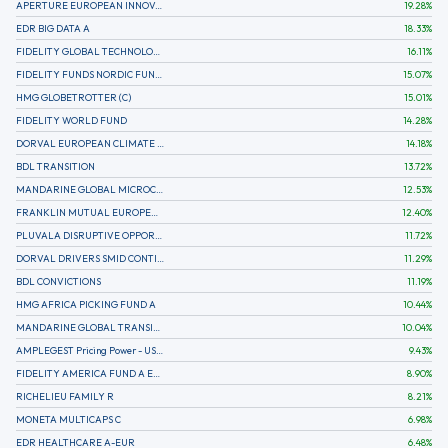
APERTURE EUROPEAN INNOVATION
19.28
%
EDR BIG DATA A
18.33
%
FIDELITY GLOBAL TECHNOLOGY FUND A EUR
16.11
%
FIDELITY FUNDS NORDIC FUND A
15.07
%
HMG GLOBETROTTER (C)
15.01
%
FIDELITY WORLD FUND
14.28
%
DORVAL EUROPEAN CLIMATE INITIATIVE R (C)
14.18
%
BDL TRANSITION
13.72
%
MANDARINE GLOBAL MICROCAP
12.53
%
FRANKLIN MUTUAL EUROPEAN FUND A EUR (C)
12.40
%
PLUVALA DISRUPTIVE OPPORTUNITIES
11.72
%
DORVAL DRIVERS SMID CONTINENTAL EUROPE
11.29
%
BDL CONVICTIONS
11.19
%
HMG AFRICA PICKING FUND A
10.44
%
MANDARINE GLOBAL TRANSITION R
10.04
%
AMPLEGEST Pricing Power - US - AC
9.43
%
FIDELITY AMERICA FUND A EUR (C)
8.90
%
RICHELIEU FAMILY R
8.21
%
MONETA MULTICAPS C
6.98
%
EDR HEALTHCARE A-EUR
6.48
%