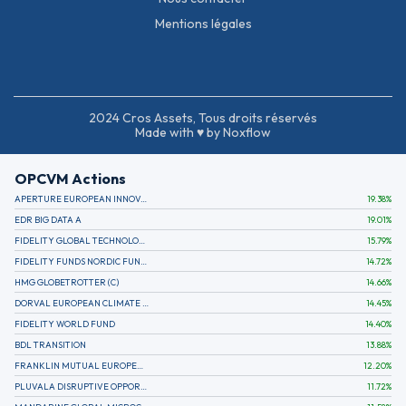
Mentions légales
2024 Cros Assets, Tous droits réservés
Made with ♥ by Noxflow
OPCVM Actions
APERTURE EUROPEAN INNOVATION
19.38
%
EDR BIG DATA A
19.01
%
FIDELITY GLOBAL TECHNOLOGY FUND A EUR
15.79
%
FIDELITY FUNDS NORDIC FUND A
14.72
%
HMG GLOBETROTTER (C)
14.66
%
DORVAL EUROPEAN CLIMATE INITIATIVE R (C)
14.45
%
FIDELITY WORLD FUND
14.40
%
BDL TRANSITION
13.88
%
FRANKLIN MUTUAL EUROPEAN FUND A EUR (C)
12.20
%
PLUVALA DISRUPTIVE OPPORTUNITIES
11.72
%