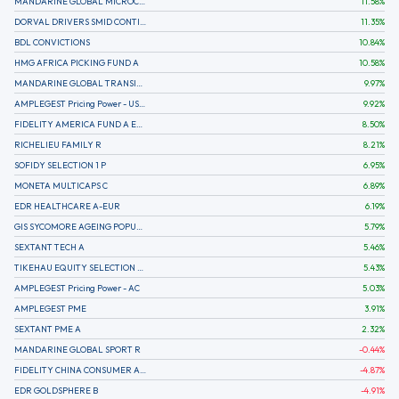
MANDARINE GLOBAL MICROCAP
11.58
%
DORVAL DRIVERS SMID CONTINENTAL EUROPE
11.35
%
BDL CONVICTIONS
10.84
%
HMG AFRICA PICKING FUND A
10.58
%
MANDARINE GLOBAL TRANSITION R
9.97
%
AMPLEGEST Pricing Power - US - AC
9.92
%
FIDELITY AMERICA FUND A EUR (C)
8.50
%
RICHELIEU FAMILY R
8.21
%
SOFIDY SELECTION 1 P
6.95
%
MONETA MULTICAPS C
6.89
%
EDR HEALTHCARE A-EUR
6.19
%
GIS SYCOMORE AGEING POPULATION
5.79
%
SEXTANT TECH A
5.46
%
TIKEHAU EQUITY SELECTION R-Acc-EUR
5.43
%
AMPLEGEST Pricing Power - AC
5.03
%
AMPLEGEST PME
3.91
%
SEXTANT PME A
2.32
%
MANDARINE GLOBAL SPORT R
-0.44
%
FIDELITY CHINA CONSUMER A EUR (C)
-4.87
%
EDR GOLDSPHERE B
-4.91
%