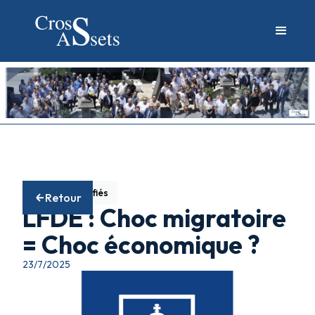
Fonds diversifiés
Retour
LFDE : Choc migratoire
= Choc économique ?
23/7/2025