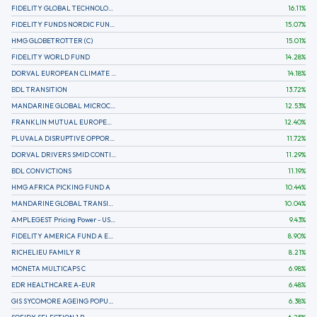
FIDELITY GLOBAL TECHNOLOGY FUND A EUR
16.11
%
FIDELITY FUNDS NORDIC FUND A
15.07
%
HMG GLOBETROTTER (C)
15.01
%
FIDELITY WORLD FUND
14.28
%
DORVAL EUROPEAN CLIMATE INITIATIVE R (C)
14.18
%
BDL TRANSITION
13.72
%
MANDARINE GLOBAL MICROCAP
12.53
%
FRANKLIN MUTUAL EUROPEAN FUND A EUR (C)
12.40
%
PLUVALA DISRUPTIVE OPPORTUNITIES
11.72
%
DORVAL DRIVERS SMID CONTINENTAL EUROPE
11.29
%
BDL CONVICTIONS
11.19
%
HMG AFRICA PICKING FUND A
10.44
%
MANDARINE GLOBAL TRANSITION R
10.04
%
AMPLEGEST Pricing Power - US - AC
9.43
%
FIDELITY AMERICA FUND A EUR (C)
8.90
%
RICHELIEU FAMILY R
8.21
%
MONETA MULTICAPS C
6.98
%
EDR HEALTHCARE A-EUR
6.48
%
GIS SYCOMORE AGEING POPULATION
6.38
%