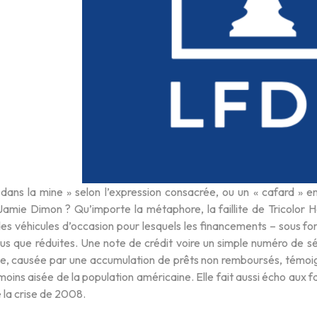
 dans la mine » selon l’expression consacrée, ou un « cafard » 
mie Dimon ? Qu’importe la métaphore, la faillite de Tricolor Hol
des véhicules d’occasion pour lesquels les financements – sous f
lus que réduites. Une note de crédit voire un simple numéro de s
te, causée par une accumulation de prêts non remboursés, témoign
 moins aisée de la population américaine. Elle fait aussi écho aux f
 la crise de 2008.