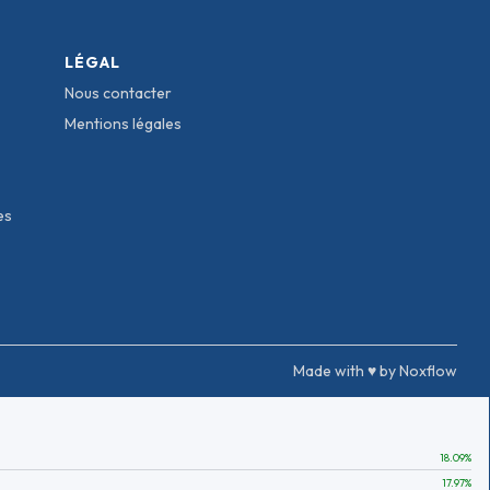
LÉGAL
Nous contacter
Mentions légales
es
Made with ♥ by Noxflow
18.09
%
17.97
%