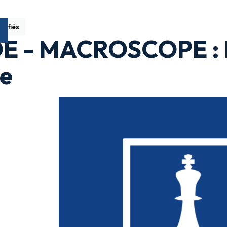
sifiés
E - MACROSCOPE : L
e