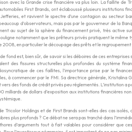
on avec la Grande crise financière va plus loin. La faillite de Tr
utomobiles First Brands, ont éclaboussé plusieurs institutions f
 Jefferies, et ravivent le spectre d’une contagion au secteur ba
beaucoup d’observateurs, mais pas par le gouverneur de la Banque
ement au sujet de la sphère du financement privé, très active s
 souligne notamment que les prêteurs privés pratiquent le même t
de 2008, en particulier le découpage des prêts et le regroupement
de fond est, bien sûr, de savoir si les déboires de ces entreprises 
nalent des fissures structurelles plus profondes du système finan
diosyncratique de ces faillites, l’importance prise par le finan
les, à commencer par le FMI. Sa directrice générale, Kristalina G
vers des fonds de crédit privés peu réglementés. L’institution a 
0 milliards de dollars d’exposition aux institutions financières n
systémique.
e Tricolor Holdings et de First Brands sont-elles des cas isolés,
ibres plus profonds ? Ce débat ne sera pas tranché dans l’immédia
léthores d’arguments tout à fait valables pour considérer que c
 Pour l’investisseur néanmoins, il est important de ne pas minim