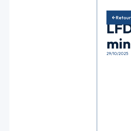
Fonds diver
Retour
LFD
min
29/10/2025