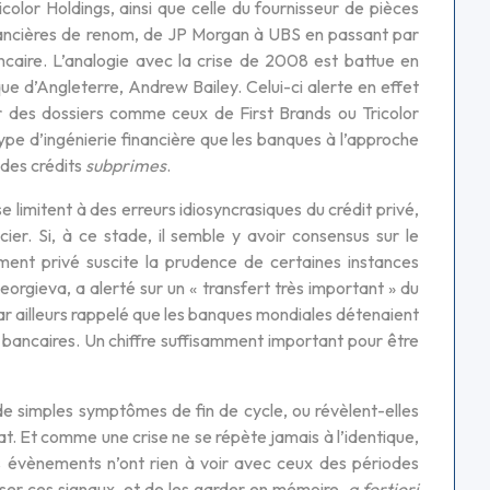
icolor Holdings, ainsi que celle du fournisseur de pièces
inancières de renom, de JP Morgan à UBS en passant par
ncaire. L’analogie avec la crise de 2008 est battue en
 d’Angleterre, Andrew Bailey. Celui-ci alerte en effet
ur des dossiers comme ceux de First Brands ou Tricolor
ype d’ingénierie financière que les banques à l’approche
 des crédits
subprimes
.
se limitent à des erreurs idiosyncrasiques du crédit privé,
cier. Si, à ce stade, il semble y avoir consensus sur le
cement privé suscite la prudence de certaines instances
eorgieva, a alerté sur un « transfert très important » du
par ailleurs rappelé que les banques mondiales détenaient
on bancaires. Un chiffre suffisamment important pour être
 de simples symptômes de fin de cycle, ou révèlent-elles
t. Et comme une crise ne se répète jamais à l’identique,
es évènements n’ont rien à voir avec ceux des périodes
iser ces signaux, et de les garder en mémoire,
a fortiori