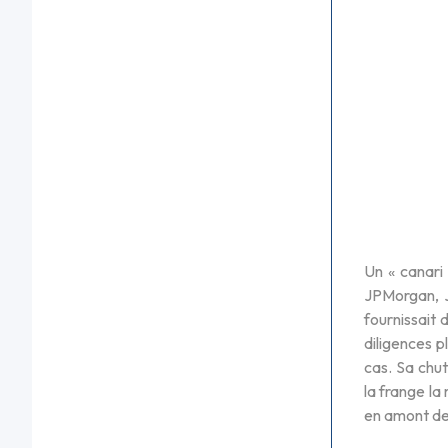
Un « canari
JPMorgan, Ja
fournissait 
diligences p
cas. Sa chu
la frange la
en amont de