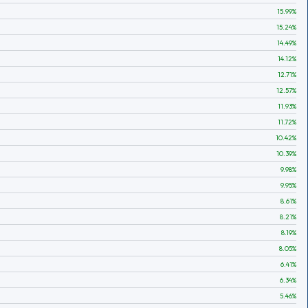
15.99
%
15.24
%
14.49
%
14.12
%
12.71
%
12.57
%
11.93
%
11.72
%
10.42
%
10.39
%
9.98
%
9.95
%
8.61
%
8.21
%
8.19
%
8.05
%
6.41
%
6.34
%
5.46
%