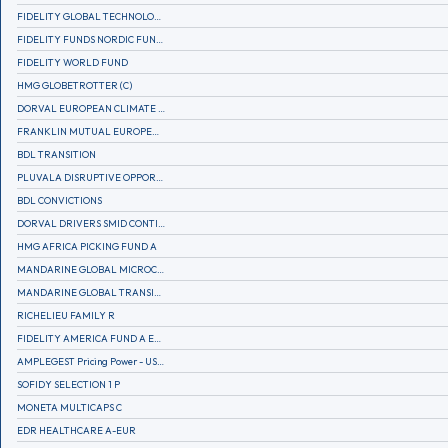
FIDELITY GLOBAL TECHNOLOGY FUND A EUR
FIDELITY FUNDS NORDIC FUND A
FIDELITY WORLD FUND
HMG GLOBETROTTER (C)
DORVAL EUROPEAN CLIMATE INITIATIVE R (C)
FRANKLIN MUTUAL EUROPEAN FUND A EUR (C)
BDL TRANSITION
PLUVALA DISRUPTIVE OPPORTUNITIES
BDL CONVICTIONS
DORVAL DRIVERS SMID CONTINENTAL EUROPE
HMG AFRICA PICKING FUND A
MANDARINE GLOBAL MICROCAP
MANDARINE GLOBAL TRANSITION R
RICHELIEU FAMILY R
FIDELITY AMERICA FUND A EUR (C)
AMPLEGEST Pricing Power - US - AC
SOFIDY SELECTION 1 P
MONETA MULTICAPS C
EDR HEALTHCARE A-EUR