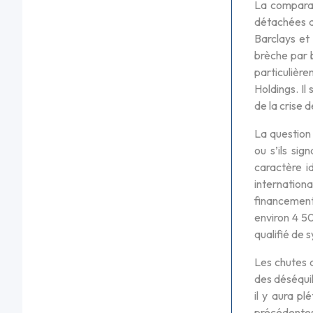
La comparais
détachées a
Barclays et
brèche par 
particulièr
Holdings. Il
de la crise 
La question 
ou s’ils sig
caractère i
internationa
financement 
environ 4 50
qualifié de 
Les chutes d
des déséquil
il y aura p
précédentes.