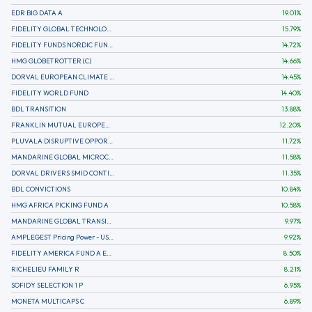
EDR BIG DATA A
19.01
%
FIDELITY GLOBAL TECHNOLOGY FUND A EUR
15.79
%
FIDELITY FUNDS NORDIC FUND A
14.72
%
HMG GLOBETROTTER (C)
14.66
%
DORVAL EUROPEAN CLIMATE INITIATIVE R (C)
14.45
%
FIDELITY WORLD FUND
14.40
%
BDL TRANSITION
13.88
%
FRANKLIN MUTUAL EUROPEAN FUND A EUR (C)
12.20
%
PLUVALA DISRUPTIVE OPPORTUNITIES
11.72
%
MANDARINE GLOBAL MICROCAP
11.58
%
DORVAL DRIVERS SMID CONTINENTAL EUROPE
11.35
%
BDL CONVICTIONS
10.84
%
HMG AFRICA PICKING FUND A
10.58
%
MANDARINE GLOBAL TRANSITION R
9.97
%
AMPLEGEST Pricing Power - US - AC
9.92
%
FIDELITY AMERICA FUND A EUR (C)
8.50
%
RICHELIEU FAMILY R
8.21
%
SOFIDY SELECTION 1 P
6.95
%
MONETA MULTICAPS C
6.89
%