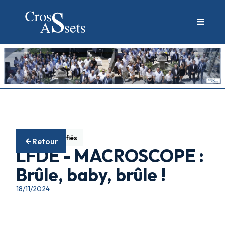
Fonds diversifiés
Retour
LFDE - MACROSCOPE :
Brûle, baby, brûle !
18/11/2024