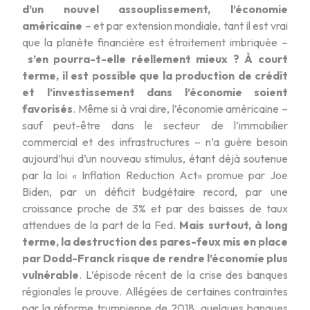
d’un nouvel assouplissement, l’économie
américaine
– et par extension mondiale, tant il est vrai
que la planète financière est étroitement imbriquée –
s’en pourra-t-elle réellement mieux ?
À court
terme, il est possible que la production de crédit
et l’investissement dans l’économie soient
favorisés
. Même si à vrai dire, l’économie américaine –
sauf peut-être dans le secteur de l’immobilier
commercial et des infrastructures – n’a guère besoin
aujourd’hui d’un nouveau stimulus, étant déjà soutenue
par la loi « Inflation Reduction Act» promue par Joe
Biden, par un déficit budgétaire record, par une
croissance proche de 3% et par des baisses de taux
attendues de la part de la Fed.
Mais surtout, à long
terme, la destruction des pares-feux mis en place
par Dodd-Franck risque de rendre l’économie plus
vulnérable
. L’épisode récent de la crise des banques
régionales le prouve. Allégées de certaines contraintes
par la réforme trumpienne de 2018, quelques banques