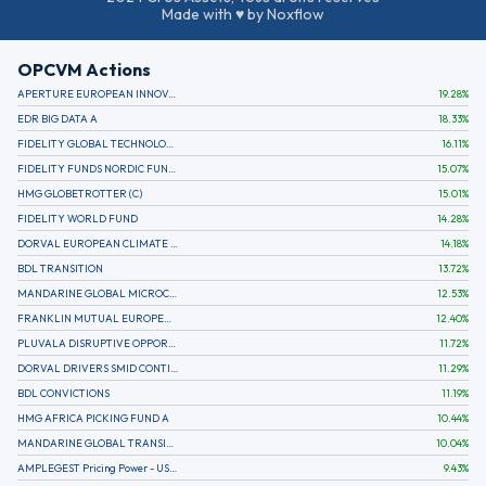
Made with ♥ by Noxflow
OPCVM Actions
APERTURE EUROPEAN INNOVATION
19.28
%
EDR BIG DATA A
18.33
%
FIDELITY GLOBAL TECHNOLOGY FUND A EUR
16.11
%
FIDELITY FUNDS NORDIC FUND A
15.07
%
HMG GLOBETROTTER (C)
15.01
%
FIDELITY WORLD FUND
14.28
%
DORVAL EUROPEAN CLIMATE INITIATIVE R (C)
14.18
%
BDL TRANSITION
13.72
%
MANDARINE GLOBAL MICROCAP
12.53
%
FRANKLIN MUTUAL EUROPEAN FUND A EUR (C)
12.40
%
PLUVALA DISRUPTIVE OPPORTUNITIES
11.72
%
DORVAL DRIVERS SMID CONTINENTAL EUROPE
11.29
%
BDL CONVICTIONS
11.19
%
HMG AFRICA PICKING FUND A
10.44
%
MANDARINE GLOBAL TRANSITION R
10.04
%
AMPLEGEST Pricing Power - US - AC
9.43
%