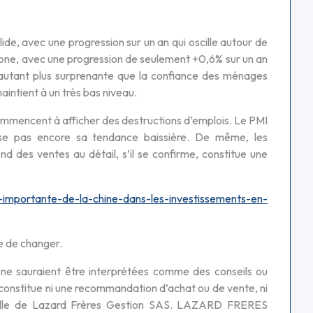
ide, avec une progression sur un an qui oscille autour de
one, avec une progression de seulement +0,6% sur un an
’autant plus surprenante que la confiance des ménages
intient à un très bas niveau.
ommencent à afficher des destructions d’emplois. Le PMI
rse pas encore sa tendance baissière. De même, les
d des ventes au détail, s’il se confirme, constitue une
us-importante-de-la-chine-dans-les-investissements-en-
e de changer.
ne sauraient être interprétées comme des conseils ou
onstitue ni une recommandation d’achat ou de vente, ni
ectuelle de Lazard Frères Gestion SAS. LAZARD FRERES