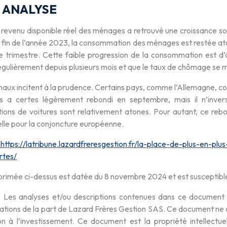
 ANALYSE
 revenu disponible réel des ménages a retrouvé une croissance sol
a fin de l’année 2023, la consommation des ménages est restée at
 trimestre. Cette faible progression de la consommation est d
égulièrement depuis plusieurs mois et que le taux de chômage se ma
naux incitent à la prudence. Certains pays, comme l’Allemagne, c
es a certes légèrement rebondi en septembre, mais il n’inve
ions de voitures sont relativement atones. Pour autant, ce rebon
lle pour la conjoncture européenne.
https://latribune.lazardfreresgestion.fr/la-place-de-plus-en-pl
rtes/
xprimée ci-dessus est datée du 8 novembre 2024 et est susceptibl
. Les analyses et/ou descriptions contenues dans ce document 
ions de la part de Lazard Frères Gestion SAS. Ce document ne c
ion à l’investissement. Ce document est la propriété intell