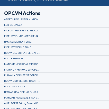
2024 Cros Assets, Tous droits réservés
OPCVM Actions
APERTURE EUROPEAN INNOVATION
EDR BIG DATA A
FIDELITY GLOBAL TECHNOLOGY FUND A EUR
FIDELITY FUNDS NORDIC FUND A
HMG GLOBETROTTER (C)
FIDELITY WORLD FUND
DORVAL EUROPEAN CLIMATE INITIATIVE R (C)
BDL TRANSITION
MANDARINE GLOBAL MICROCAP
FRANKLIN MUTUAL EUROPEAN FUND A EUR (C)
PLUVALA DISRUPTIVE OPPORTUNITIES
DORVAL DRIVERS SMID CONTINENTAL EUROPE
BDL CONVICTIONS
HMG AFRICA PICKING FUND A
MANDARINE GLOBAL TRANSITION R
AMPLEGEST Pricing Power - US - AC
FIDELITY AMERICA FUND A EUR (C)