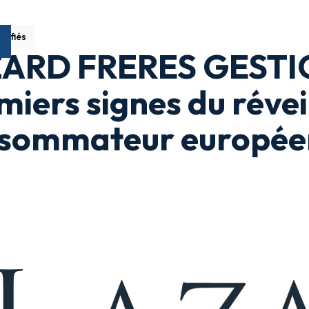
sifiés
ARD FRERES GESTION
miers signes du révei
sommateur europée