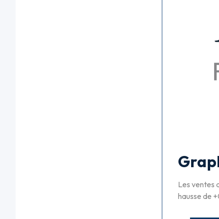
Graph
Les ventes a
hausse de +0