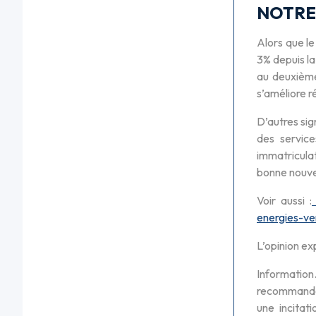
NOTRE
Alors que le
3% depuis l
au deuxième
s’améliore r
D’autres sig
des servic
immatriculat
bonne nouve
Voir aussi :
energies-ve
L’opinion e
Information
recommandat
une incitat