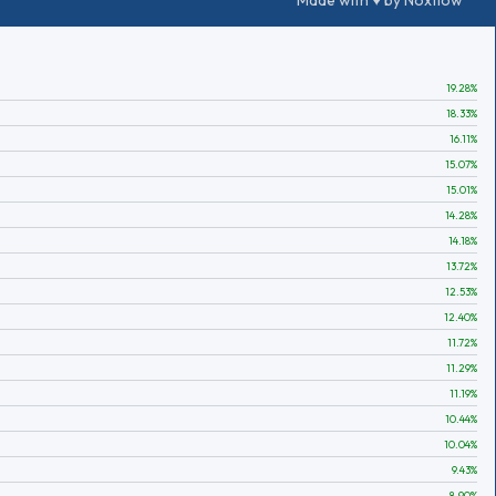
Made with ♥ by Noxflow
19.28
%
18.33
%
16.11
%
15.07
%
15.01
%
14.28
%
14.18
%
13.72
%
12.53
%
12.40
%
11.72
%
11.29
%
11.19
%
10.44
%
10.04
%
9.43
%
8.90
%