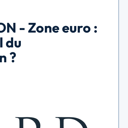
 - Zone euro :
l du
n ?