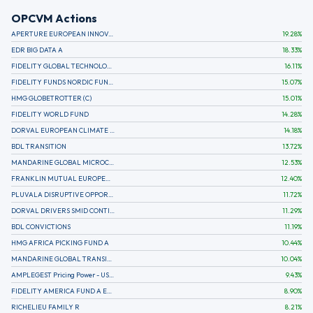
OPCVM Actions
APERTURE EUROPEAN INNOVATION
19.28
%
EDR BIG DATA A
18.33
%
FIDELITY GLOBAL TECHNOLOGY FUND A EUR
16.11
%
FIDELITY FUNDS NORDIC FUND A
15.07
%
HMG GLOBETROTTER (C)
15.01
%
FIDELITY WORLD FUND
14.28
%
DORVAL EUROPEAN CLIMATE INITIATIVE R (C)
14.18
%
BDL TRANSITION
13.72
%
MANDARINE GLOBAL MICROCAP
12.53
%
FRANKLIN MUTUAL EUROPEAN FUND A EUR (C)
12.40
%
PLUVALA DISRUPTIVE OPPORTUNITIES
11.72
%
DORVAL DRIVERS SMID CONTINENTAL EUROPE
11.29
%
BDL CONVICTIONS
11.19
%
HMG AFRICA PICKING FUND A
10.44
%
MANDARINE GLOBAL TRANSITION R
10.04
%
AMPLEGEST Pricing Power - US - AC
9.43
%
FIDELITY AMERICA FUND A EUR (C)
8.90
%
RICHELIEU FAMILY R
8.21
%