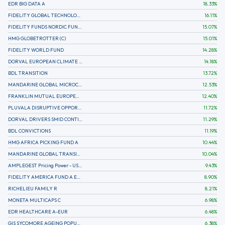
EDR BIG DATA A
18.33
%
FIDELITY GLOBAL TECHNOLOGY FUND A EUR
16.11
%
FIDELITY FUNDS NORDIC FUND A
15.07
%
HMG GLOBETROTTER (C)
15.01
%
FIDELITY WORLD FUND
14.28
%
DORVAL EUROPEAN CLIMATE INITIATIVE R (C)
14.18
%
BDL TRANSITION
13.72
%
MANDARINE GLOBAL MICROCAP
12.53
%
FRANKLIN MUTUAL EUROPEAN FUND A EUR (C)
12.40
%
PLUVALA DISRUPTIVE OPPORTUNITIES
11.72
%
DORVAL DRIVERS SMID CONTINENTAL EUROPE
11.29
%
BDL CONVICTIONS
11.19
%
HMG AFRICA PICKING FUND A
10.44
%
MANDARINE GLOBAL TRANSITION R
10.04
%
AMPLEGEST Pricing Power - US - AC
9.43
%
FIDELITY AMERICA FUND A EUR (C)
8.90
%
RICHELIEU FAMILY R
8.21
%
MONETA MULTICAPS C
6.98
%
EDR HEALTHCARE A-EUR
6.48
%
GIS SYCOMORE AGEING POPULATION
6.38
%