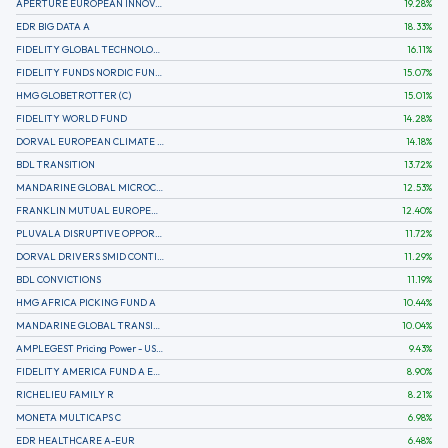
APERTURE EUROPEAN INNOVATION
19.28
%
EDR BIG DATA A
18.33
%
FIDELITY GLOBAL TECHNOLOGY FUND A EUR
16.11
%
FIDELITY FUNDS NORDIC FUND A
15.07
%
HMG GLOBETROTTER (C)
15.01
%
FIDELITY WORLD FUND
14.28
%
DORVAL EUROPEAN CLIMATE INITIATIVE R (C)
14.18
%
BDL TRANSITION
13.72
%
MANDARINE GLOBAL MICROCAP
12.53
%
FRANKLIN MUTUAL EUROPEAN FUND A EUR (C)
12.40
%
PLUVALA DISRUPTIVE OPPORTUNITIES
11.72
%
DORVAL DRIVERS SMID CONTINENTAL EUROPE
11.29
%
BDL CONVICTIONS
11.19
%
HMG AFRICA PICKING FUND A
10.44
%
MANDARINE GLOBAL TRANSITION R
10.04
%
AMPLEGEST Pricing Power - US - AC
9.43
%
FIDELITY AMERICA FUND A EUR (C)
8.90
%
RICHELIEU FAMILY R
8.21
%
MONETA MULTICAPS C
6.98
%
EDR HEALTHCARE A-EUR
6.48
%