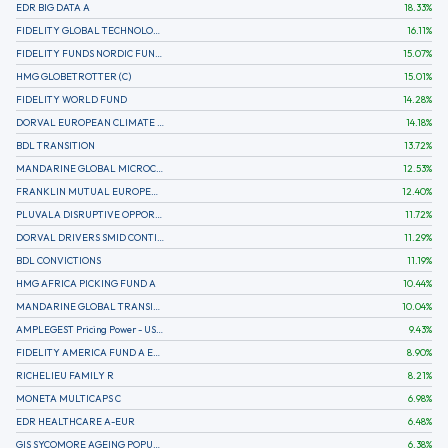
EDR BIG DATA A
18.33
%
FIDELITY GLOBAL TECHNOLOGY FUND A EUR
16.11
%
FIDELITY FUNDS NORDIC FUND A
15.07
%
HMG GLOBETROTTER (C)
15.01
%
FIDELITY WORLD FUND
14.28
%
DORVAL EUROPEAN CLIMATE INITIATIVE R (C)
14.18
%
BDL TRANSITION
13.72
%
MANDARINE GLOBAL MICROCAP
12.53
%
FRANKLIN MUTUAL EUROPEAN FUND A EUR (C)
12.40
%
PLUVALA DISRUPTIVE OPPORTUNITIES
11.72
%
DORVAL DRIVERS SMID CONTINENTAL EUROPE
11.29
%
BDL CONVICTIONS
11.19
%
HMG AFRICA PICKING FUND A
10.44
%
MANDARINE GLOBAL TRANSITION R
10.04
%
AMPLEGEST Pricing Power - US - AC
9.43
%
FIDELITY AMERICA FUND A EUR (C)
8.90
%
RICHELIEU FAMILY R
8.21
%
MONETA MULTICAPS C
6.98
%
EDR HEALTHCARE A-EUR
6.48
%
GIS SYCOMORE AGEING POPULATION
6.38
%