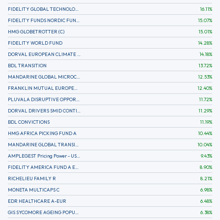
FIDELITY GLOBAL TECHNOLOGY FUND A EUR
16.11
%
FIDELITY FUNDS NORDIC FUND A
15.07
%
HMG GLOBETROTTER (C)
15.01
%
FIDELITY WORLD FUND
14.28
%
DORVAL EUROPEAN CLIMATE INITIATIVE R (C)
14.18
%
BDL TRANSITION
13.72
%
MANDARINE GLOBAL MICROCAP
12.53
%
FRANKLIN MUTUAL EUROPEAN FUND A EUR (C)
12.40
%
PLUVALA DISRUPTIVE OPPORTUNITIES
11.72
%
DORVAL DRIVERS SMID CONTINENTAL EUROPE
11.29
%
BDL CONVICTIONS
11.19
%
HMG AFRICA PICKING FUND A
10.44
%
MANDARINE GLOBAL TRANSITION R
10.04
%
AMPLEGEST Pricing Power - US - AC
9.43
%
FIDELITY AMERICA FUND A EUR (C)
8.90
%
RICHELIEU FAMILY R
8.21
%
MONETA MULTICAPS C
6.98
%
EDR HEALTHCARE A-EUR
6.48
%
GIS SYCOMORE AGEING POPULATION
6.38
%