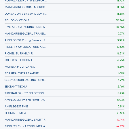
PLUVALA DISRUPTIVE OPPORTUNITIES
11.72
%
MANDARINE GLOBAL MICROCAP
11.58
%
DORVAL DRIVERS SMID CONTINENTAL EUROPE
11.35
%
BDL CONVICTIONS
10.84
%
HMG AFRICA PICKING FUND A
10.58
%
MANDARINE GLOBAL TRANSITION R
9.97
%
AMPLEGEST Pricing Power - US - AC
9.92
%
FIDELITY AMERICA FUND A EUR (C)
8.50
%
RICHELIEU FAMILY R
8.21
%
SOFIDY SELECTION 1 P
6.95
%
MONETA MULTICAPS C
6.89
%
EDR HEALTHCARE A-EUR
6.19
%
GIS SYCOMORE AGEING POPULATION
5.79
%
SEXTANT TECH A
5.46
%
TIKEHAU EQUITY SELECTION R-Acc-EUR
5.43
%
AMPLEGEST Pricing Power - AC
5.03
%
AMPLEGEST PME
3.91
%
SEXTANT PME A
2.32
%
MANDARINE GLOBAL SPORT R
-0.44
%
FIDELITY CHINA CONSUMER A EUR (C)
-4.87
%