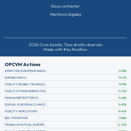
Nous contacter
Mentions légales
2024 Cros Assets, Tous droits réservés
Made with ♥ by Noxflow
OPCVM Actions
APERTURE EUROPEAN INNOVATION
19.38
%
EDR BIG DATA A
19.01
%
FIDELITY GLOBAL TECHNOLOGY FUND A EUR
15.79
%
FIDELITY FUNDS NORDIC FUND A
14.72
%
HMG GLOBETROTTER (C)
14.66
%
DORVAL EUROPEAN CLIMATE INITIATIVE R (C)
14.45
%
FIDELITY WORLD FUND
14.40
%
BDL TRANSITION
13.88
%
FRANKLIN MUTUAL EUROPEAN FUND A EUR (C)
12.20
%