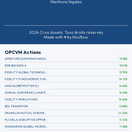
Mentions légales
2024 Cros Assets, Tous droits réservés
Made with ♥ by Noxflow
OPCVM Actions
APERTURE EUROPEAN INNOVATION
19.38
%
EDR BIG DATA A
19.01
%
FIDELITY GLOBAL TECHNOLOGY FUND A EUR
15.79
%
FIDELITY FUNDS NORDIC FUND A
14.72
%
HMG GLOBETROTTER (C)
14.66
%
DORVAL EUROPEAN CLIMATE INITIATIVE R (C)
14.45
%
FIDELITY WORLD FUND
14.40
%
BDL TRANSITION
13.88
%
FRANKLIN MUTUAL EUROPEAN FUND A EUR (C)
12.20
%
PLUVALA DISRUPTIVE OPPORTUNITIES
11.72
%
MANDARINE GLOBAL MICROCAP
11.58
%