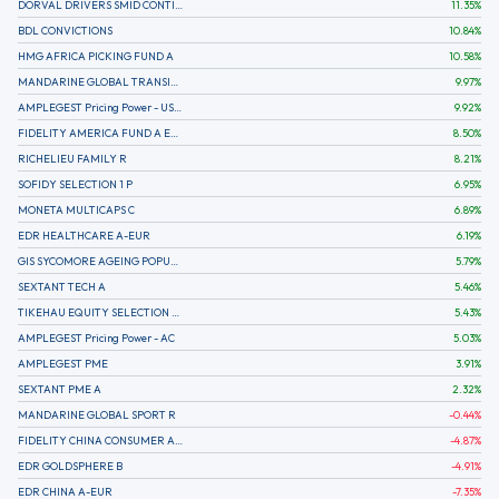
DORVAL DRIVERS SMID CONTINENTAL EUROPE
11.35
%
BDL CONVICTIONS
10.84
%
HMG AFRICA PICKING FUND A
10.58
%
MANDARINE GLOBAL TRANSITION R
9.97
%
AMPLEGEST Pricing Power - US - AC
9.92
%
FIDELITY AMERICA FUND A EUR (C)
8.50
%
RICHELIEU FAMILY R
8.21
%
SOFIDY SELECTION 1 P
6.95
%
MONETA MULTICAPS C
6.89
%
EDR HEALTHCARE A-EUR
6.19
%
GIS SYCOMORE AGEING POPULATION
5.79
%
SEXTANT TECH A
5.46
%
TIKEHAU EQUITY SELECTION R-Acc-EUR
5.43
%
AMPLEGEST Pricing Power - AC
5.03
%
AMPLEGEST PME
3.91
%
SEXTANT PME A
2.32
%
MANDARINE GLOBAL SPORT R
-0.44
%
FIDELITY CHINA CONSUMER A EUR (C)
-4.87
%
EDR GOLDSPHERE B
-4.91
%
EDR CHINA A-EUR
-7.35
%