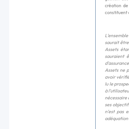
création de
constituent 
L’ensemble 
saurait êtr
Assets étan
sauraient 
d’assurance.
Assets ne p
avoir vérifi
lu le prospe
à l’utilisa
nécessaire à
ses objecti
n’est pas e
adéquation a