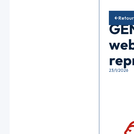
Fonds alte
Retour
GEN
web
repr
23/1/2026