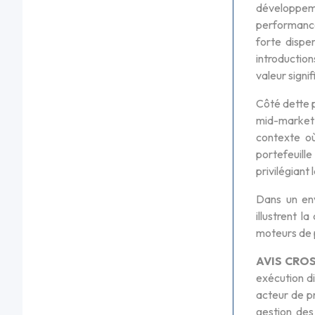
développem
performance
forte dispe
introductio
valeur signif
Côté dette p
mid-market d
contexte où
portefeuille
privilégiant 
Dans un env
illustrent 
moteurs de p
AVIS CRO
exécution di
acteur de pr
gestion des