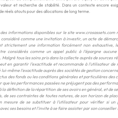
 valeur et recherche de stabilité. Dans un contexte encore ex
de réels atouts pour des allocations de long terme.
des informations disponibles sur le site www.crosassets.com 
e considéré comme une invitation à investir, un acte de démarc
t strictement une information forcément non exhaustive, le
être considérés comme un appel public à l’épargne aucune in
 Malgré tous les soins pris dans la collecte auprès de sources r
eut en garantir l’exactitude et recommande à l’utilisateur de
é lui-même l’exactitude auprès des sociétés de gestion concernée
ctus des fonds ou les conditions générales et particulières des 
teur que les performances passées ne préjugent pas des perform
 la définition de la répartition de ses avoirs en général, et de 
fs, de ses contraintes de toutes natures, de son horizon de pla
n mesure de se substituer à l’utilisateur pour vérifier si un
vec ses besoins et l’invite à se faire assister par son conseiller 