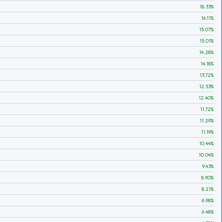
18.33
%
16.11
%
15.07
%
15.01
%
14.28
%
14.18
%
13.72
%
12.53
%
12.40
%
11.72
%
11.29
%
11.19
%
10.44
%
10.04
%
9.43
%
8.90
%
8.21
%
6.98
%
6.48
%