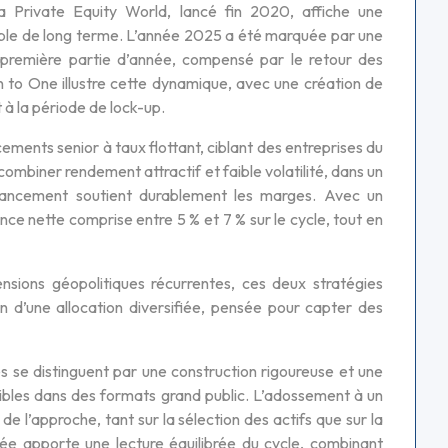
 Private Equity World, lancé fin 2020, affiche une
cible de long terme. L’année 2025 a été marquée par une
 première partie d’année, compensé par le retour des
n to One illustre cette dynamique, avec une création de
t à la période de lock-up.
ments senior à taux flottant, ciblant des entreprises du
mbiner rendement attractif et faible volatilité, dans un
financement soutient durablement les marges. Avec un
e nette comprise entre 5 % et 7 % sur le cycle, tout en
ions géopolitiques récurrentes, ces deux stratégies
in d’une allocation diversifiée, pensée pour capter des
 se distinguent par une construction rigoureuse et une
ssibles dans des formats grand public. L’adossement à un
 l’approche, tant sur la sélection des actifs que sur la
vée apporte une lecture équilibrée du cycle, combinant