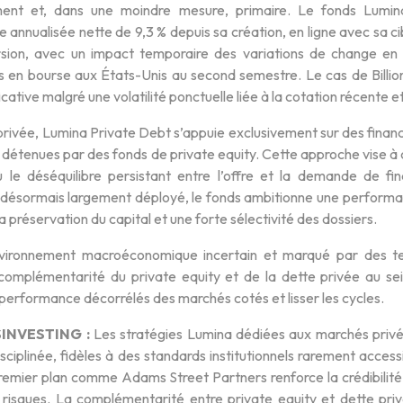
ent et, dans une moindre mesure, primaire. Le fonds Lumina
 annualisée nette de 9,3 % depuis sa création, en ligne avec sa 
rsion, avec un impact temporaire des variations de change en
ns en bourse aux États-Unis au second semestre. Le cas de Billio
icative malgré une volatilité ponctuelle liée à la cotation récente e
rivée, Lumina Private Debt s’appuie exclusivement sur des finance
étenues par des fonds de private equity. Cette approche vise à co
 le déséquilibre persistant entre l’offre et la demande de 
 désormais largement déployé, le fonds ambitionne une performanc
la préservation du capital et une forte sélectivité des dossiers.
ironnement macroéconomique incertain et marqué par des tens
la complémentarité du private equity et de la dette privée au se
erformance décorrélés des marchés cotés et lisser les cycles.
SINVESTING :
Les stratégies Lumina dédiées aux marchés privés
sciplinée, fidèles à des standards institutionnels rarement acce
emier plan comme Adams Street Partners renforce la crédibilité de
 risques. La complémentarité entre private equity et dette pri