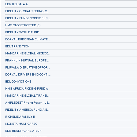
EDR BIG DATA A
FIDELITY GLOBAL TECHNOLOGY FUND A EUR
FIDELITY FUNDS NORDIC FUND A
HMG GLOBETROTTER (C)
FIDELITY WORLD FUND
DORVAL EUROPEAN CLIMATE INITIATIVE R (C)
BDL TRANSITION
MANDARINE GLOBAL MICROCAP
FRANKLIN MUTUAL EUROPEAN FUND A EUR (C)
PLUVALA DISRUPTIVE OPPORTUNITIES
DORVAL DRIVERS SMID CONTINENTAL EUROPE
BDL CONVICTIONS
HMG AFRICA PICKING FUND A
MANDARINE GLOBAL TRANSITION R
AMPLEGEST Pricing Power - US - AC
FIDELITY AMERICA FUND A EUR (C)
RICHELIEU FAMILY R
MONETA MULTICAPS C
EDR HEALTHCARE A-EUR