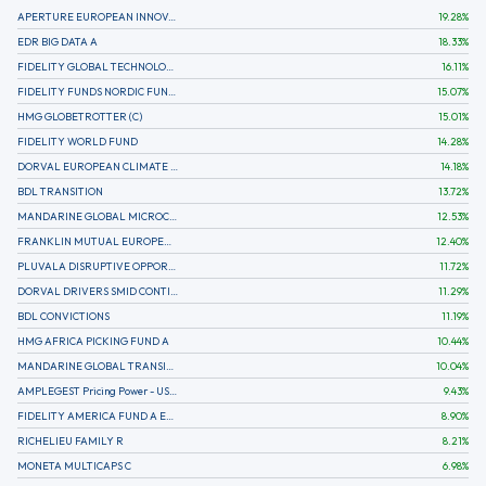
APERTURE EUROPEAN INNOVATION
19.28
%
EDR BIG DATA A
18.33
%
FIDELITY GLOBAL TECHNOLOGY FUND A EUR
16.11
%
FIDELITY FUNDS NORDIC FUND A
15.07
%
HMG GLOBETROTTER (C)
15.01
%
FIDELITY WORLD FUND
14.28
%
DORVAL EUROPEAN CLIMATE INITIATIVE R (C)
14.18
%
BDL TRANSITION
13.72
%
MANDARINE GLOBAL MICROCAP
12.53
%
FRANKLIN MUTUAL EUROPEAN FUND A EUR (C)
12.40
%
PLUVALA DISRUPTIVE OPPORTUNITIES
11.72
%
DORVAL DRIVERS SMID CONTINENTAL EUROPE
11.29
%
BDL CONVICTIONS
11.19
%
HMG AFRICA PICKING FUND A
10.44
%
MANDARINE GLOBAL TRANSITION R
10.04
%
AMPLEGEST Pricing Power - US - AC
9.43
%
FIDELITY AMERICA FUND A EUR (C)
8.90
%
RICHELIEU FAMILY R
8.21
%
MONETA MULTICAPS C
6.98
%