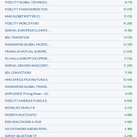
FIDELITY GLOBAL TECHNOLOGY FUND A EUR
16.11
%
FIDELITY FUNDS NORDIC FUND A
15.07
%
HMG GLOBETROTTER (C)
15.01
%
FIDELITY WORLD FUND
14.28
%
DORVAL EUROPEAN CLIMATE INITIATIVE R (C)
14.18
%
BDL TRANSITION
13.72
%
MANDARINE GLOBAL MICROCAP
12.53
%
FRANKLIN MUTUAL EUROPEAN FUND A EUR (C)
12.40
%
PLUVALA DISRUPTIVE OPPORTUNITIES
11.72
%
DORVAL DRIVERS SMID CONTINENTAL EUROPE
11.29
%
BDL CONVICTIONS
11.19
%
HMG AFRICA PICKING FUND A
10.44
%
MANDARINE GLOBAL TRANSITION R
10.04
%
AMPLEGEST Pricing Power - US - AC
9.43
%
FIDELITY AMERICA FUND A EUR (C)
8.90
%
RICHELIEU FAMILY R
8.21
%
MONETA MULTICAPS C
6.98
%
EDR HEALTHCARE A-EUR
6.48
%
GIS SYCOMORE AGEING POPULATION
6.38
%
SOFIDY SELECTION 1 P
6.25
%