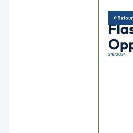
Fonds obli
Retour
Fla
Opp
2/8/2024