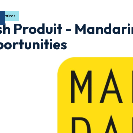
gataires
sh Produit - Mandari
ortunities