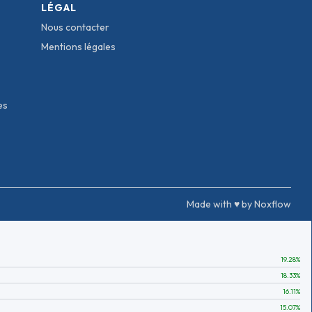
LÉGAL
Nous contacter
Mentions légales
es
Made with ♥ by Noxflow
19.28
%
18.33
%
16.11
%
15.07
%