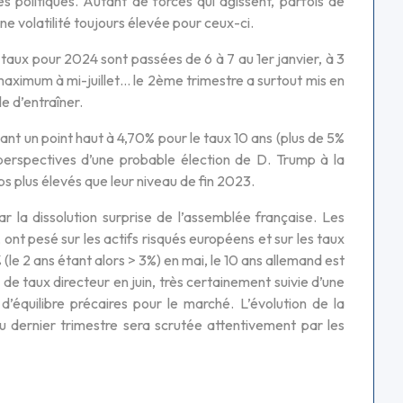
s politiques. Autant de forces qui agissent, parfois de
ne volatilité toujours élevée pour ceux-ci.
de taux pour 2024 sont passées de 6 à 7 au 1er janvier, à 3
 maximum à mi-juillet… le 2ème trimestre a surtout mis en
le d’entraîner.
nt un point haut à 4,70% pour le taux 10 ans (plus de 5%
 perspectives d’une probable élection de D. Trump à la
bps plus élevés que leur niveau de fin 2023.
r la dissolution surprise de l’assemblée française. Les
 ont pesé sur les actifs risqués européens et sur les taux
(le 2 ans étant alors > 3%) en mai, le 10 ans allemand est
e de taux directeur en juin, très certainement suivie d’une
’équilibre précaires pour le marché. L’évolution de la
du dernier trimestre sera scrutée attentivement par les