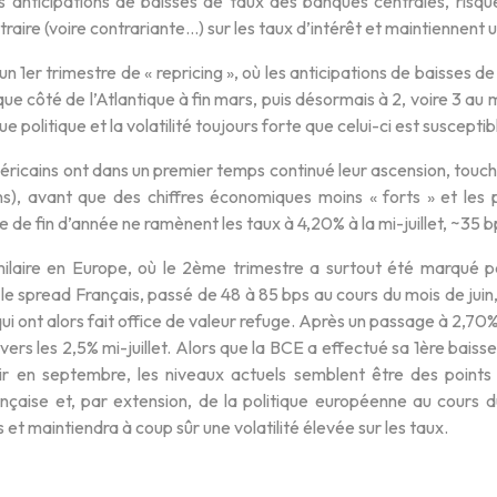
s anticipations de baisses de taux des banques centrales, risque
raire (voire contrariante…) sur les taux d’intérêt et maintiennent u
 un 1er trimestre de « repricing », où les anticipations de baisses 
ue côté de l’Atlantique à fin mars, puis désormais à 2, voire 3 au
ue politique et la volatilité toujours forte que celui-ci est susceptib
ricains ont dans un premier temps continué leur ascension, toucha
ns), avant que des chiffres économiques moins « forts » et les
le de fin d’année ne ramènent les taux à 4,20% à la mi-juillet, ~35 
imilaire en Europe, où le 2ème trimestre a surtout été marqué pa
 le spread Français, passé de 48 à 85 bps au cours du mois de juin,
ui ont alors fait office de valeur refuge. Après un passage à 2,70% 
 vers les 2,5% mi-juillet. Alors que la BCE a effectué sa 1ère baiss
ir en septembre, les niveaux actuels semblent être des points d
rançaise et, par extension, de la politique européenne au cours 
s et maintiendra à coup sûr une volatilité élevée sur les taux.