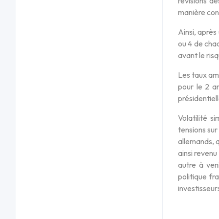
révisions de
manière cont
Ainsi, après
ou 4 de chaq
avant le risq
Les taux amé
pour le 2 a
présidentiel
Volatilité s
tensions sur
allemands, q
ainsi revenu
autre à ven
politique f
investisseur