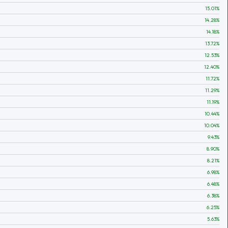
15.01
%
14.28
%
14.18
%
13.72
%
12.53
%
12.40
%
11.72
%
11.29
%
11.19
%
10.44
%
10.04
%
9.43
%
8.90
%
8.21
%
6.98
%
6.48
%
6.38
%
6.25
%
5.63
%