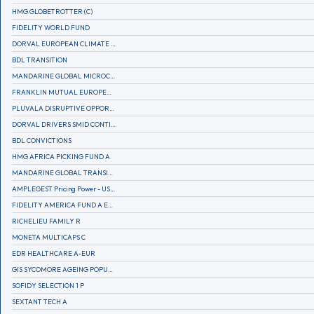
HMG GLOBETROTTER (C)
FIDELITY WORLD FUND
DORVAL EUROPEAN CLIMATE INITIATIVE R (C)
BDL TRANSITION
MANDARINE GLOBAL MICROCAP
FRANKLIN MUTUAL EUROPEAN FUND A EUR (C)
PLUVALA DISRUPTIVE OPPORTUNITIES
DORVAL DRIVERS SMID CONTINENTAL EUROPE
BDL CONVICTIONS
HMG AFRICA PICKING FUND A
MANDARINE GLOBAL TRANSITION R
AMPLEGEST Pricing Power - US - AC
FIDELITY AMERICA FUND A EUR (C)
RICHELIEU FAMILY R
MONETA MULTICAPS C
EDR HEALTHCARE A-EUR
GIS SYCOMORE AGEING POPULATION
SOFIDY SELECTION 1 P
SEXTANT TECH A