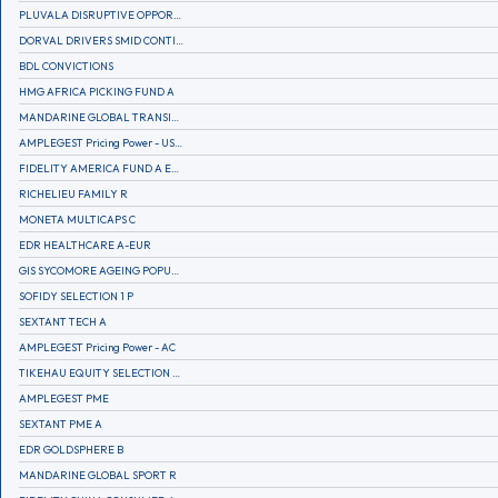
PLUVALA DISRUPTIVE OPPORTUNITIES
DORVAL DRIVERS SMID CONTINENTAL EUROPE
BDL CONVICTIONS
HMG AFRICA PICKING FUND A
MANDARINE GLOBAL TRANSITION R
AMPLEGEST Pricing Power - US - AC
FIDELITY AMERICA FUND A EUR (C)
RICHELIEU FAMILY R
MONETA MULTICAPS C
EDR HEALTHCARE A-EUR
GIS SYCOMORE AGEING POPULATION
SOFIDY SELECTION 1 P
SEXTANT TECH A
AMPLEGEST Pricing Power - AC
TIKEHAU EQUITY SELECTION R-Acc-EUR
AMPLEGEST PME
SEXTANT PME A
EDR GOLDSPHERE B
MANDARINE GLOBAL SPORT R