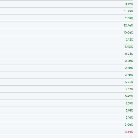
11.72
%
11.29
%
11.19
%
10.44
%
10.04
%
9.43
%
8.90
%
8.21
%
6.98
%
6.48
%
6.38
%
6.25
%
5.63
%
5.40
%
5.39
%
3.91
%
2.16
%
2.04
%
-0.64
%