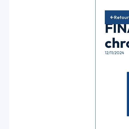
Fonds diver
Retour
FIN
chr
12/11/2024