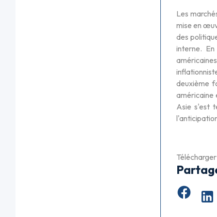
Les marchés 
mise en œuvr
des politiq
interne. En
américaines 
inflationnis
deuxième fo
américaine e
Asie s'est 
l'anticipati
Télécharger
Partag