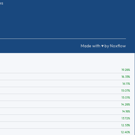
es
Made with ♥ by Noxflow
19.28
%
18.33
%
16.11
%
15.07
%
15.01
%
14.28
%
14.18
%
13.72
%
12.53
%
12.40
%