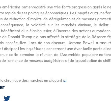
américains ont enregistré une très forte progression après la ne
e rapide de ses politiques économiques. Le Congrès aura une forte
ues de réduction d'impôts, de dérégulation et de mesures protect
 conséquence, la volatilité sur les marchés diminue, le dollar
bénéficient d'un élan haussier, à l'inverse des actions européen
te de Donald Trump n’a pas affecté la stratégie de la Réserve fé
is consécutive. Lors de son discours, Jerome Powell a rassuré l
t dissipant les inquiétudes concernant une éventuelle perte d’in
tenue cette semaine la réunion de l'Assemblée populaire natio
on de l'annonce de mesures budgétaires et de la publication de chi
 la chronique des marchés en cliquant
ici
.
er