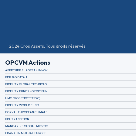
2024 Cros Assets, Tous droits réservés
OPCVM Actions
APERTURE EUROPEAN INNOVATION
EDR BIG DATA A
FIDELITY GLOBAL TECHNOLOGY FUND A EUR
FIDELITY FUNDS NORDIC FUND A
HMG GLOBETROTTER (C)
FIDELITY WORLD FUND
DORVAL EUROPEAN CLIMATE INITIATIVE R (C)
BDL TRANSITION
MANDARINE GLOBAL MICROCAP
FRANKLIN MUTUAL EUROPEAN FUND A EUR (C)