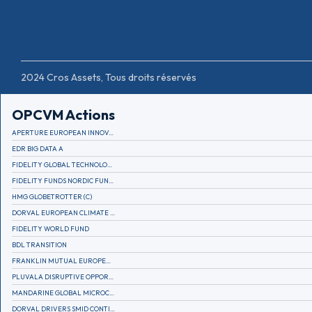
2024 Cros Assets, Tous droits réservés
OPCVM Actions
APERTURE EUROPEAN INNOVATION
EDR BIG DATA A
FIDELITY GLOBAL TECHNOLOGY FUND A EUR
FIDELITY FUNDS NORDIC FUND A
HMG GLOBETROTTER (C)
DORVAL EUROPEAN CLIMATE INITIATIVE R (C)
FIDELITY WORLD FUND
BDL TRANSITION
FRANKLIN MUTUAL EUROPEAN FUND A EUR (C)
PLUVALA DISRUPTIVE OPPORTUNITIES
MANDARINE GLOBAL MICROCAP
DORVAL DRIVERS SMID CONTINENTAL EUROPE