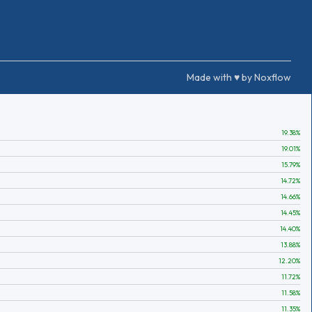
Made with ♥ by Noxflow
19.38
%
19.01
%
15.79
%
14.72
%
14.66
%
14.45
%
14.40
%
13.88
%
12.20
%
11.72
%
11.58
%
11.35
%