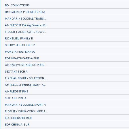
BDL CONVICTIONS
HMG AFRICA PICKING FUND A
MANDARINE GLOBAL TRANSITION R
AMPLEGEST Pricing Power - US - AC
FIDELITY AMERICA FUND A EUR (C)
RICHELIEU FAMILY R
SOFIDY SELECTION 1 P
MONETA MULTICAPS C
EDR HEALTHCARE A-EUR
GIS SYCOMORE AGEING POPULATION
SEXTANT TECH A
TIKEHAU EQUITY SELECTION R-Acc-EUR
AMPLEGEST Pricing Power - AC
AMPLEGEST PME
SEXTANT PME A
MANDARINE GLOBAL SPORT R
FIDELITY CHINA CONSUMER A EUR (C)
EDR GOLDSPHERE B
EDR CHINA A-EUR