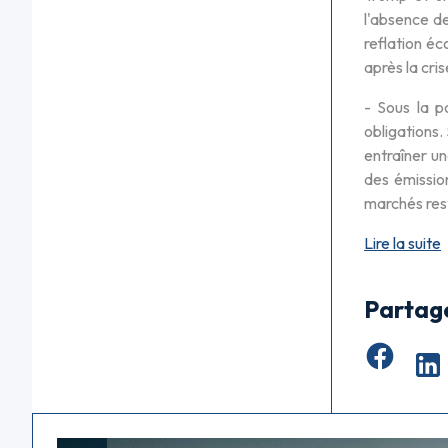
l'absence de
reflation éc
après la cri
- Sous la po
obligations.
entraîner un
des émission
marchés rest
Lire la suite
Partag