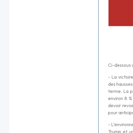
Ci-dessous u
- La victoi
des hausses 
terme. La po
environ 8 % 
devoir revoi
pour anticip
- L’environ
Trump et un