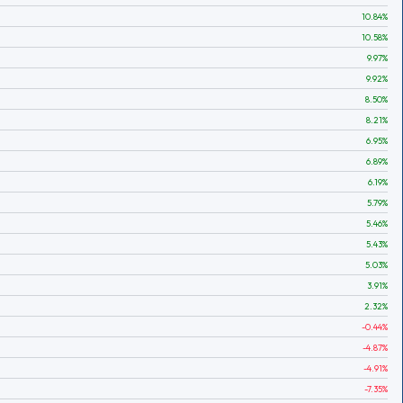
10.84
%
10.58
%
9.97
%
9.92
%
8.50
%
8.21
%
6.95
%
6.89
%
6.19
%
5.79
%
5.46
%
5.43
%
5.03
%
3.91
%
2.32
%
-0.44
%
-4.87
%
-4.91
%
-7.35
%