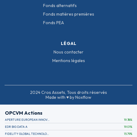
Fonds alternatifs
Fonds matières premières
Fonds PEA
LÉGAL
Nous contacter
Mentions légales
2024 Cros Assets, Tous droits réservés
Made with ♥ by Noxflow
OPCVM Actions
APERTURE EUROPEAN INNOVATION
19.38
%
EDR BIG DATA A
19.01
%
FIDELITY GLOBAL TECHNOLOGY FUND A EUR
15.79
%