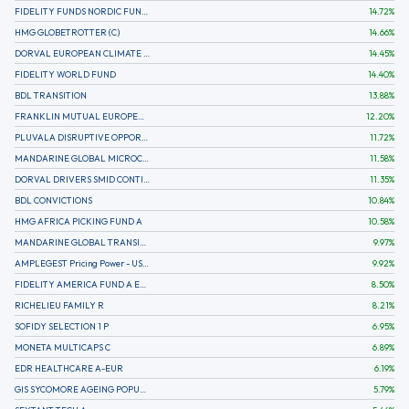
FIDELITY FUNDS NORDIC FUND A
14.72
%
HMG GLOBETROTTER (C)
14.66
%
DORVAL EUROPEAN CLIMATE INITIATIVE R (C)
14.45
%
FIDELITY WORLD FUND
14.40
%
BDL TRANSITION
13.88
%
FRANKLIN MUTUAL EUROPEAN FUND A EUR (C)
12.20
%
PLUVALA DISRUPTIVE OPPORTUNITIES
11.72
%
MANDARINE GLOBAL MICROCAP
11.58
%
DORVAL DRIVERS SMID CONTINENTAL EUROPE
11.35
%
BDL CONVICTIONS
10.84
%
HMG AFRICA PICKING FUND A
10.58
%
MANDARINE GLOBAL TRANSITION R
9.97
%
AMPLEGEST Pricing Power - US - AC
9.92
%
FIDELITY AMERICA FUND A EUR (C)
8.50
%
RICHELIEU FAMILY R
8.21
%
SOFIDY SELECTION 1 P
6.95
%
MONETA MULTICAPS C
6.89
%
EDR HEALTHCARE A-EUR
6.19
%
GIS SYCOMORE AGEING POPULATION
5.79
%