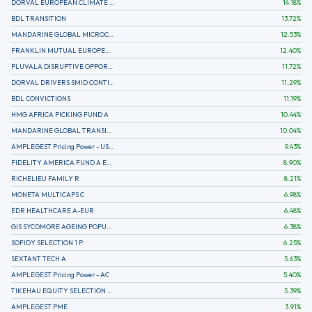
DORVAL EUROPEAN CLIMATE INITIATIVE R (C)
14.18
%
BDL TRANSITION
13.72
%
MANDARINE GLOBAL MICROCAP
12.53
%
FRANKLIN MUTUAL EUROPEAN FUND A EUR (C)
12.40
%
PLUVALA DISRUPTIVE OPPORTUNITIES
11.72
%
DORVAL DRIVERS SMID CONTINENTAL EUROPE
11.29
%
BDL CONVICTIONS
11.19
%
HMG AFRICA PICKING FUND A
10.44
%
MANDARINE GLOBAL TRANSITION R
10.04
%
AMPLEGEST Pricing Power - US - AC
9.43
%
FIDELITY AMERICA FUND A EUR (C)
8.90
%
RICHELIEU FAMILY R
8.21
%
MONETA MULTICAPS C
6.98
%
EDR HEALTHCARE A-EUR
6.48
%
GIS SYCOMORE AGEING POPULATION
6.38
%
SOFIDY SELECTION 1 P
6.25
%
SEXTANT TECH A
5.63
%
AMPLEGEST Pricing Power - AC
5.40
%
TIKEHAU EQUITY SELECTION R-Acc-EUR
5.39
%
AMPLEGEST PME
3.91
%