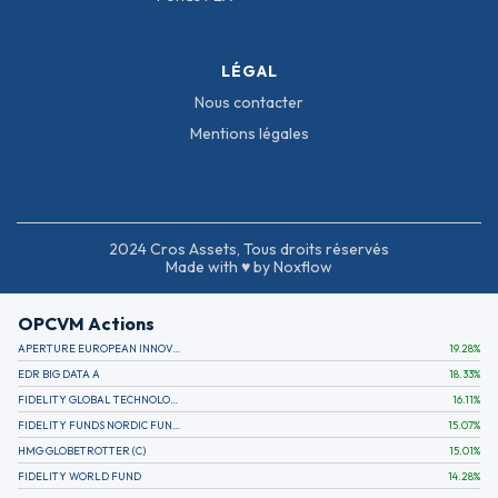
LÉGAL
Nous contacter
Mentions légales
2024 Cros Assets, Tous droits réservés
Made with ♥ by Noxflow
OPCVM Actions
APERTURE EUROPEAN INNOVATION
19.28
%
EDR BIG DATA A
18.33
%
FIDELITY GLOBAL TECHNOLOGY FUND A EUR
16.11
%
FIDELITY FUNDS NORDIC FUND A
15.07
%
HMG GLOBETROTTER (C)
15.01
%
FIDELITY WORLD FUND
14.28
%