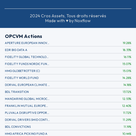
2024 Cros Assets, Tous droits réservés
Made with ♥ by Noxflow
OPCVM Actions
APERTURE EUROPEAN INNOVATION
19.28
%
EDR BIG DATA A
18.33
%
FIDELITY GLOBAL TECHNOLOGY FUND A EUR
16.11
%
FIDELITY FUNDS NORDIC FUND A
15.07
%
HMG GLOBETROTTER (C)
15.01
%
FIDELITY WORLD FUND
14.28
%
DORVAL EUROPEAN CLIMATE INITIATIVE R (C)
14.18
%
BDL TRANSITION
13.72
%
MANDARINE GLOBAL MICROCAP
12.53
%
FRANKLIN MUTUAL EUROPEAN FUND A EUR (C)
12.40
%
PLUVALA DISRUPTIVE OPPORTUNITIES
11.72
%
DORVAL DRIVERS SMID CONTINENTAL EUROPE
11.29
%
BDL CONVICTIONS
11.19
%
HMG AFRICA PICKING FUND A
10.44
%