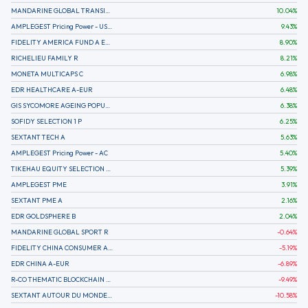
MANDARINE GLOBAL TRANSITION R
10.04
%
AMPLEGEST Pricing Power - US - AC
9.43
%
FIDELITY AMERICA FUND A EUR (C)
8.90
%
RICHELIEU FAMILY R
8.21
%
MONETA MULTICAPS C
6.98
%
EDR HEALTHCARE A-EUR
6.48
%
GIS SYCOMORE AGEING POPULATION
6.38
%
SOFIDY SELECTION 1 P
6.25
%
SEXTANT TECH A
5.63
%
AMPLEGEST Pricing Power - AC
5.40
%
TIKEHAU EQUITY SELECTION R-Acc-EUR
5.39
%
AMPLEGEST PME
3.91
%
SEXTANT PME A
2.16
%
EDR GOLDSPHERE B
2.04
%
MANDARINE GLOBAL SPORT R
-0.64
%
FIDELITY CHINA CONSUMER A EUR (C)
-5.19
%
EDR CHINA A-EUR
-6.89
%
R-CO THEMATIC BLOCKCHAIN GLOBAL EQU C EUR
-9.49
%
SEXTANT AUTOUR DU MONDE A
-10.58
%