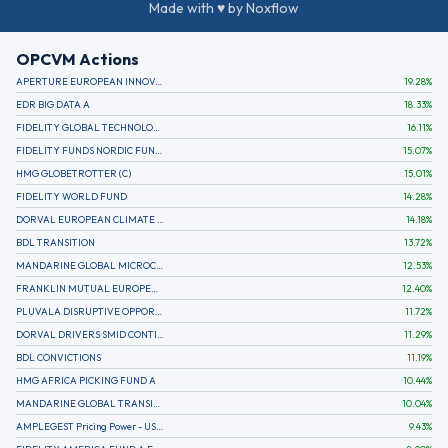
Made with ♥ by Noxflow
OPCVM Actions
APERTURE EUROPEAN INNOVATION
19.28
%
EDR BIG DATA A
18.33
%
FIDELITY GLOBAL TECHNOLOGY FUND A EUR
16.11
%
FIDELITY FUNDS NORDIC FUND A
15.07
%
HMG GLOBETROTTER (C)
15.01
%
FIDELITY WORLD FUND
14.28
%
DORVAL EUROPEAN CLIMATE INITIATIVE R (C)
14.18
%
BDL TRANSITION
13.72
%
MANDARINE GLOBAL MICROCAP
12.53
%
FRANKLIN MUTUAL EUROPEAN FUND A EUR (C)
12.40
%
PLUVALA DISRUPTIVE OPPORTUNITIES
11.72
%
DORVAL DRIVERS SMID CONTINENTAL EUROPE
11.29
%
BDL CONVICTIONS
11.19
%
HMG AFRICA PICKING FUND A
10.44
%
MANDARINE GLOBAL TRANSITION R
10.04
%
AMPLEGEST Pricing Power - US - AC
9.43
%