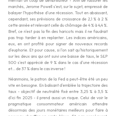
méritait un coup de défibrillateur ? Afin de rassurer les
marchés, Jerome Powell s'est, sur le sujet, empressé de
balayer l'hypothèse d'une récession. Tout en abaissant,
cependant, ses prévisions de croissance de 2,1 % à 2 %
cette année et relevant celle du chômage de 4 % à 4,4 %.
Bref, ce n'est pas la fin des haricots mais il ne faudrait
pas trop tarder à en replanter. Les indices américains,
eux, en ont profité pour signer de nouveaux records
d'euphorie. Et pour cause, si l'on sait qu'historiquement
sur les deux ans qui ont suivi une baisse de taux, le S&P
500 s'est apprécié de 9 % dans le cas d'une récession
et… de 37 % dans le cas inverse !
Néanmoins, le patron de la Fed a peut-être été un peu
vite en besogne. En balisant d'emblée la trajectoire des
taux - objectif de neutralité fixé entre 3,25 % à 3,5 %
d'ici fin 2025 - il prend aussi un risque. Celui de voir le
pragmatique consommateur américain attendre
désormais des jours monétaires meilleurs pour faire à