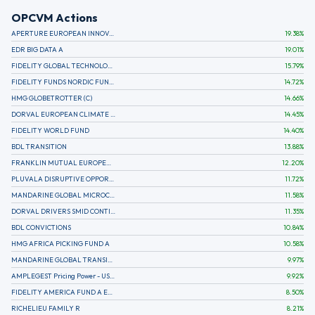
OPCVM Actions
APERTURE EUROPEAN INNOVATION
19.38
%
EDR BIG DATA A
19.01
%
FIDELITY GLOBAL TECHNOLOGY FUND A EUR
15.79
%
FIDELITY FUNDS NORDIC FUND A
14.72
%
HMG GLOBETROTTER (C)
14.66
%
DORVAL EUROPEAN CLIMATE INITIATIVE R (C)
14.45
%
FIDELITY WORLD FUND
14.40
%
BDL TRANSITION
13.88
%
FRANKLIN MUTUAL EUROPEAN FUND A EUR (C)
12.20
%
PLUVALA DISRUPTIVE OPPORTUNITIES
11.72
%
MANDARINE GLOBAL MICROCAP
11.58
%
DORVAL DRIVERS SMID CONTINENTAL EUROPE
11.35
%
BDL CONVICTIONS
10.84
%
HMG AFRICA PICKING FUND A
10.58
%
MANDARINE GLOBAL TRANSITION R
9.97
%
AMPLEGEST Pricing Power - US - AC
9.92
%
FIDELITY AMERICA FUND A EUR (C)
8.50
%
RICHELIEU FAMILY R
8.21
%