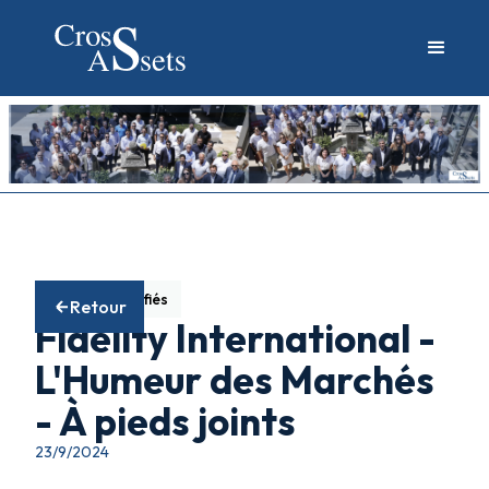
Fonds diversifiés
Retour
Fidelity International -
L'Humeur des Marchés
- À pieds joints
23/9/2024