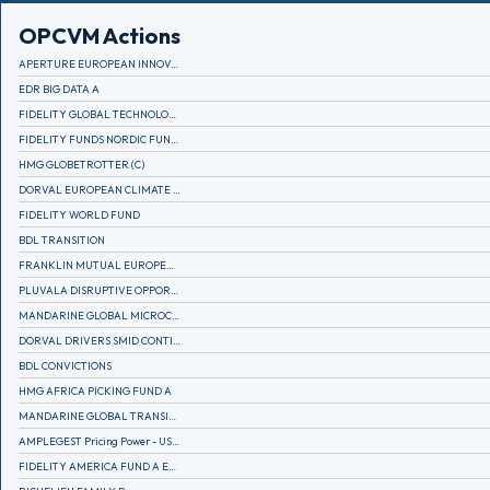
OPCVM Actions
APERTURE EUROPEAN INNOVATION
EDR BIG DATA A
FIDELITY GLOBAL TECHNOLOGY FUND A EUR
FIDELITY FUNDS NORDIC FUND A
HMG GLOBETROTTER (C)
DORVAL EUROPEAN CLIMATE INITIATIVE R (C)
FIDELITY WORLD FUND
BDL TRANSITION
FRANKLIN MUTUAL EUROPEAN FUND A EUR (C)
PLUVALA DISRUPTIVE OPPORTUNITIES
MANDARINE GLOBAL MICROCAP
DORVAL DRIVERS SMID CONTINENTAL EUROPE
BDL CONVICTIONS
HMG AFRICA PICKING FUND A
MANDARINE GLOBAL TRANSITION R
AMPLEGEST Pricing Power - US - AC
FIDELITY AMERICA FUND A EUR (C)