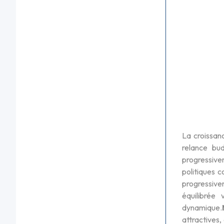
La croissanc
relance bud
progressivem
politiques c
progressive
équilibrée 
dynamique.
attractives,