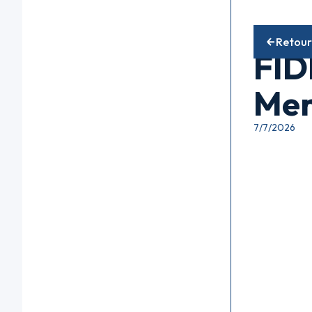
Fonds diver
Retour
FID
Mens
7/7/2026