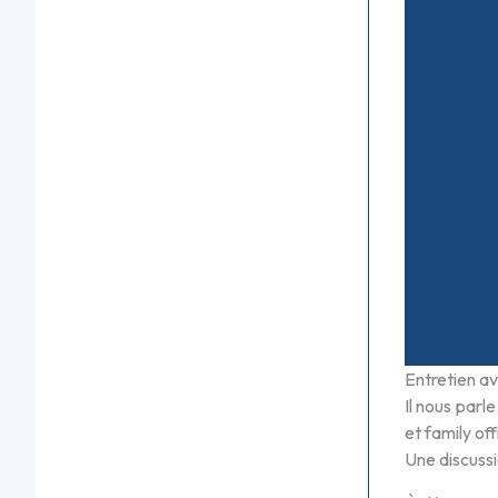
Entretien a
Il nous parl
et family off
Une discuss