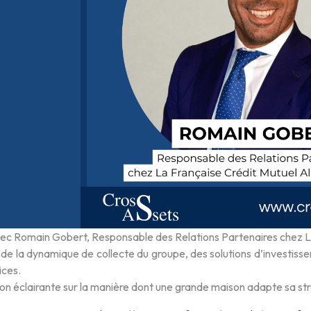
vec Romain Gobert, Responsable des Relations Partenaires chez La
e de la dynamique de collecte du groupe, des solutions d’investiss
ices.
ion éclairante sur la manière dont une grande maison adapte sa s