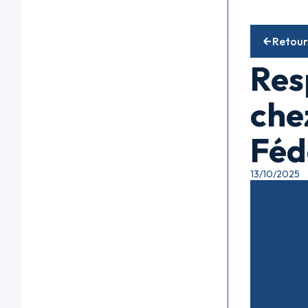
Ent
Retour
Res
che
Féd
13/10/2025