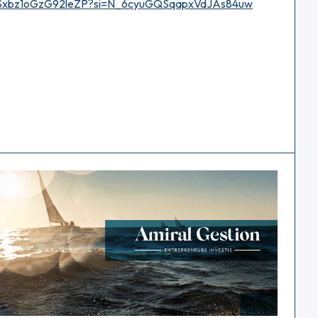
Bf9Sxbz1oGzG92leZP?si=N_6cyuGQSqapxVdJAs84uw