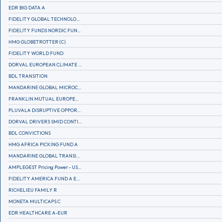
EDR BIG DATA A
FIDELITY GLOBAL TECHNOLOGY FUND A EUR
FIDELITY FUNDS NORDIC FUND A
HMG GLOBETROTTER (C)
FIDELITY WORLD FUND
DORVAL EUROPEAN CLIMATE INITIATIVE R (C)
BDL TRANSITION
MANDARINE GLOBAL MICROCAP
FRANKLIN MUTUAL EUROPEAN FUND A EUR (C)
PLUVALA DISRUPTIVE OPPORTUNITIES
DORVAL DRIVERS SMID CONTINENTAL EUROPE
BDL CONVICTIONS
HMG AFRICA PICKING FUND A
MANDARINE GLOBAL TRANSITION R
AMPLEGEST Pricing Power - US - AC
FIDELITY AMERICA FUND A EUR (C)
RICHELIEU FAMILY R
MONETA MULTICAPS C
EDR HEALTHCARE A-EUR