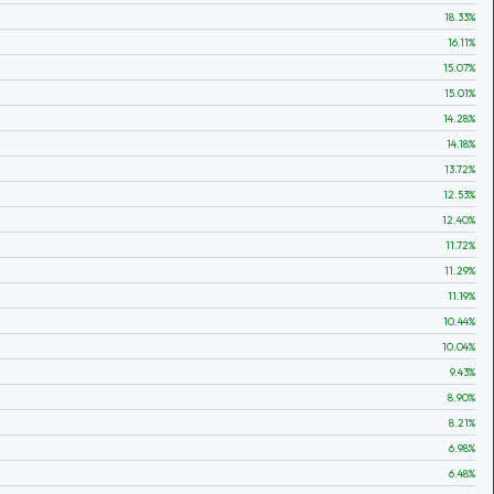
18.33
%
16.11
%
15.07
%
15.01
%
14.28
%
14.18
%
13.72
%
12.53
%
12.40
%
11.72
%
11.29
%
11.19
%
10.44
%
10.04
%
9.43
%
8.90
%
8.21
%
6.98
%
6.48
%