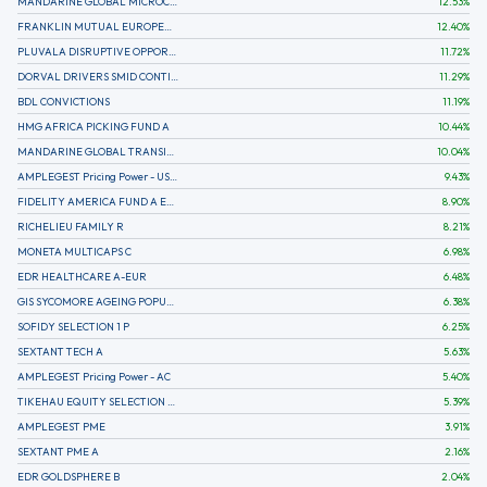
MANDARINE GLOBAL MICROCAP
12.53
%
FRANKLIN MUTUAL EUROPEAN FUND A EUR (C)
12.40
%
PLUVALA DISRUPTIVE OPPORTUNITIES
11.72
%
DORVAL DRIVERS SMID CONTINENTAL EUROPE
11.29
%
BDL CONVICTIONS
11.19
%
HMG AFRICA PICKING FUND A
10.44
%
MANDARINE GLOBAL TRANSITION R
10.04
%
AMPLEGEST Pricing Power - US - AC
9.43
%
FIDELITY AMERICA FUND A EUR (C)
8.90
%
RICHELIEU FAMILY R
8.21
%
MONETA MULTICAPS C
6.98
%
EDR HEALTHCARE A-EUR
6.48
%
GIS SYCOMORE AGEING POPULATION
6.38
%
SOFIDY SELECTION 1 P
6.25
%
SEXTANT TECH A
5.63
%
AMPLEGEST Pricing Power - AC
5.40
%
TIKEHAU EQUITY SELECTION R-Acc-EUR
5.39
%
AMPLEGEST PME
3.91
%
SEXTANT PME A
2.16
%
EDR GOLDSPHERE B
2.04
%