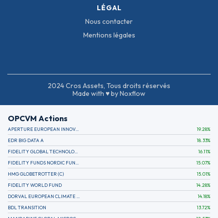
LÉGAL
Nous contacter
Mentions légales
2024 Cros Assets, Tous droits réservés
Made with ♥ by Noxflow
OPCVM Actions
APERTURE EUROPEAN INNOVATION
19.28
%
EDR BIG DATA A
18.33
%
FIDELITY GLOBAL TECHNOLOGY FUND A EUR
16.11
%
FIDELITY FUNDS NORDIC FUND A
15.07
%
HMG GLOBETROTTER (C)
15.01
%
FIDELITY WORLD FUND
14.28
%
DORVAL EUROPEAN CLIMATE INITIATIVE R (C)
14.18
%
BDL TRANSITION
13.72
%