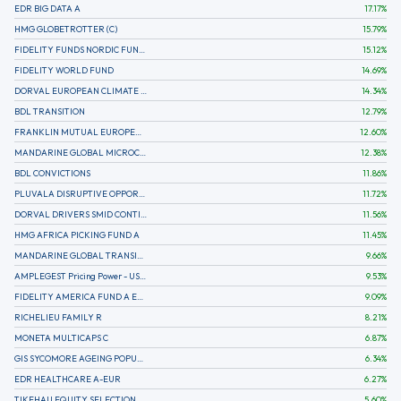
EDR BIG DATA A
17.17
%
HMG GLOBETROTTER (C)
15.79
%
FIDELITY FUNDS NORDIC FUND A
15.12
%
FIDELITY WORLD FUND
14.69
%
DORVAL EUROPEAN CLIMATE INITIATIVE R (C)
14.34
%
BDL TRANSITION
12.79
%
FRANKLIN MUTUAL EUROPEAN FUND A EUR (C)
12.60
%
MANDARINE GLOBAL MICROCAP
12.38
%
BDL CONVICTIONS
11.86
%
PLUVALA DISRUPTIVE OPPORTUNITIES
11.72
%
DORVAL DRIVERS SMID CONTINENTAL EUROPE
11.56
%
HMG AFRICA PICKING FUND A
11.45
%
MANDARINE GLOBAL TRANSITION R
9.66
%
AMPLEGEST Pricing Power - US - AC
9.53
%
FIDELITY AMERICA FUND A EUR (C)
9.09
%
RICHELIEU FAMILY R
8.21
%
MONETA MULTICAPS C
6.87
%
GIS SYCOMORE AGEING POPULATION
6.34
%
EDR HEALTHCARE A-EUR
6.27
%
TIKEHAU EQUITY SELECTION R-Acc-EUR
5.60
%