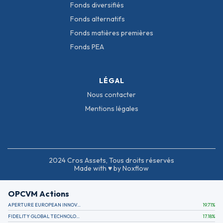
Fonds diversifiés
Fonds alternatifs
Fonds matières premières
Fonds PEA
LÉGAL
Nous contacter
Mentions légales
2024 Cros Assets, Tous droits réservés
Made with ♥ by Noxflow
OPCVM Actions
APERTURE EUROPEAN INNOVATION
19.71
%
FIDELITY GLOBAL TECHNOLOGY FUND A EUR
17.18
%