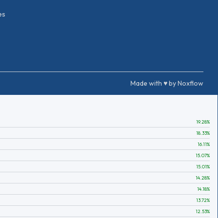
es
Made with ♥ by Noxflow
19.28
%
18.33
%
16.11
%
15.07
%
15.01
%
14.28
%
14.18
%
13.72
%
12.53
%