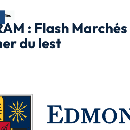
sifiés
AM : Flash Marchés 
her du lest