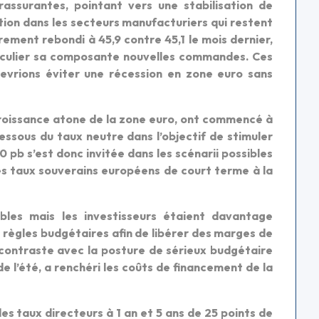
assurantes, pointant vers une stabilisation de
ation dans les secteurs manufacturiers qui restent
ement rebondi à 45,9 contre 45,1 le mois dernier,
rticulier sa composante nouvelles commandes. Ces
evrions éviter une récession en zone euro sans
croissance atone de la zone euro, ont commencé à
ssous du taux neutre dans l’objectif de stimuler
0 pb s’est donc invitée dans les scénarii possibles
les taux souverains européens de court terme à la
bles mais les investisseurs étaient davantage
règles budgétaires afin de libérer des marges de
contraste avec la posture de sérieux budgétaire
de l’été, a renchéri les coûts de financement de la
es taux directeurs à 1 an et 5 ans de 25 points de