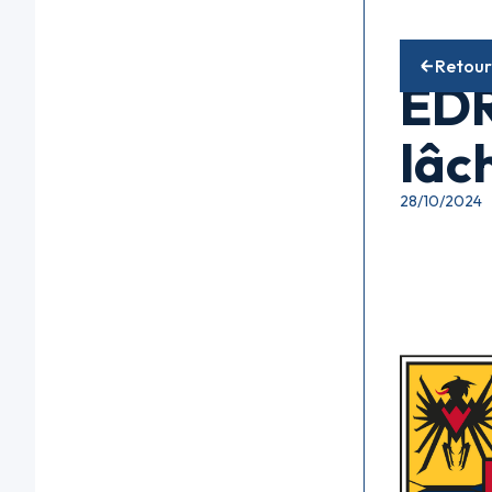
Fonds diver
Retour
EDR
lâc
28/10/2024