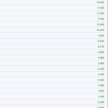
12.40
%
11.72
%
11.29
%
11.19
%
10.44
%
10.04
%
9.43
%
8.90
%
8.21
%
6.98
%
6.48
%
6.38
%
6.25
%
5.63
%
5.40
%
5.39
%
3.91
%
2.16
%
2.04
%
-0.64
%