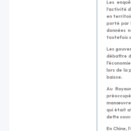
Les enquê
l’activité
en territo
porté par 
données no
toutefois 
Les gouver
débattre d
l'économie.
lors de la
baisse.
Au Royaum
préoccupés
manœuvre e
qui était a
dette souv
En Chine, 