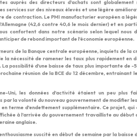
tes auprès des directeurs d’achats sont globalement r
 des services sur des niveaux élevés et une légère amélior
ire de contraction. Le PMI manufacturier européen a légèr
l’Allemagne (42,6 contre 40,6 le mois dernier) et en pa
us confortent dans notre scénario selon lequel nous d
anticiper de rebond important de l’économie européenne.
neurs de la Banque centrale européenne, inquiets de la 
e la nécessité de ramener les taux plus rapidement en de
 La possibilité d’une baisse de taux plus importante de -5
 prochaine réunion de la BCE du 12 décembre, entrainant 
e-Uni, les données d’activité étaient un peu plus fai
 par la volonté du nouveau gouvernement de modifier les 
n terme d’endettement supplémentaire. Ce projet, qui 
ffichée à l’arrivée du gouvernement travailliste au début 
eraine anglaise.
l’enthousiasme suscité en début de semaine par la baisse d