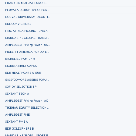
FRANKLIN MUTUAL EUROPEAN FUND A EUR (C)
PLUVALA DISRUPTIVE OPPORTUNITIES
DORVAL DRIVERS SMID CONTINENTAL EUROPE
BDL CONVICTIONS
HMG AFRICA PICKING FUND A
MANDARINE GLOBAL TRANSITION R
AMPLEGEST Pricing Power - US - AC
FIDELITY AMERICA FUND A EUR (C)
RICHELIEU FAMILY R
MONETA MULTICAPS C
EDR HEALTHCARE A-EUR
GIS SYCOMORE AGEING POPULATION
SOFIDY SELECTION 1 P
SEXTANT TECH A
AMPLEGEST Pricing Power - AC
TIKEHAU EQUITY SELECTION R-Acc-EUR
AMPLEGEST PME
SEXTANT PME A
EDR GOLDSPHERE B
MANDARINE GLOBAL SPORT R