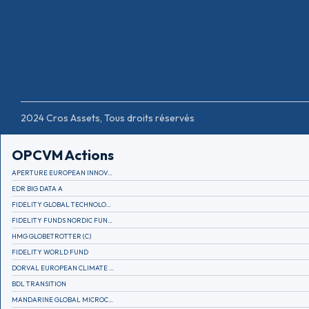
2024 Cros Assets, Tous droits réservés
OPCVM Actions
APERTURE EUROPEAN INNOVATION
EDR BIG DATA A
FIDELITY GLOBAL TECHNOLOGY FUND A EUR
FIDELITY FUNDS NORDIC FUND A
HMG GLOBETROTTER (C)
FIDELITY WORLD FUND
DORVAL EUROPEAN CLIMATE INITIATIVE R (C)
BDL TRANSITION
MANDARINE GLOBAL MICROCAP