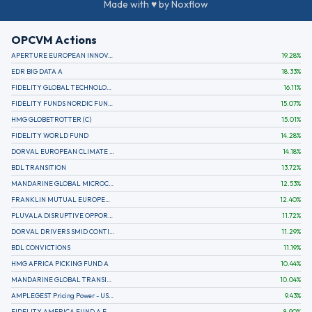
Made with ♥ by Noxflow
OPCVM Actions
APERTURE EUROPEAN INNOVATION
19.28
%
EDR BIG DATA A
18.33
%
FIDELITY GLOBAL TECHNOLOGY FUND A EUR
16.11
%
FIDELITY FUNDS NORDIC FUND A
15.07
%
HMG GLOBETROTTER (C)
15.01
%
FIDELITY WORLD FUND
14.28
%
DORVAL EUROPEAN CLIMATE INITIATIVE R (C)
14.18
%
BDL TRANSITION
13.72
%
MANDARINE GLOBAL MICROCAP
12.53
%
FRANKLIN MUTUAL EUROPEAN FUND A EUR (C)
12.40
%
PLUVALA DISRUPTIVE OPPORTUNITIES
11.72
%
DORVAL DRIVERS SMID CONTINENTAL EUROPE
11.29
%
BDL CONVICTIONS
11.19
%
HMG AFRICA PICKING FUND A
10.44
%
MANDARINE GLOBAL TRANSITION R
10.04
%
AMPLEGEST Pricing Power - US - AC
9.43
%
FIDELITY AMERICA FUND A EUR (C)
8.90
%