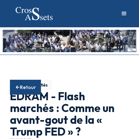
Fonds diversifiés
Retour
EDRAM - Flash
marchés : Comme un
avant-gout de la «
Trump FED » ?