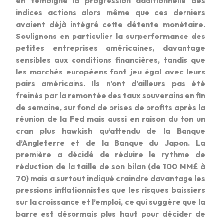
en témoigne la progression additionnelle des
indices actions alors même que ces derniers
avaient déjà intégré cette détente monétaire.
Soulignons en particulier la surperformance des
petites entreprises américaines, davantage
sensibles aux conditions financières, tandis que
les marchés européens font jeu égal avec leurs
pairs américains. Ils n’ont d’ailleurs pas été
freinés par la remontée des taux souverains en fin
de semaine, sur fond de prises de profits après la
réunion de la Fed mais aussi en raison du ton un
cran plus hawkish qu’attendu de la Banque
d’Angleterre et de la Banque du Japon. La
première a décidé de réduire le rythme de
réduction de la taille de son bilan (de 100 MM£ à
70) mais a surtout indiqué craindre davantage les
pressions inflationnistes que les risques baissiers
sur la croissance et l’emploi, ce qui suggère que la
barre est désormais plus haut pour décider de