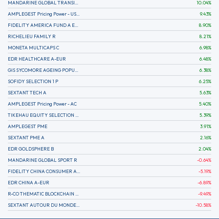
MANDARINE GLOBAL TRANSITION R
10.04
%
AMPLEGEST Pricing Power - US - AC
9.43
%
FIDELITY AMERICA FUND A EUR (C)
8.90
%
RICHELIEU FAMILY R
8.21
%
MONETA MULTICAPS C
6.98
%
EDR HEALTHCARE A-EUR
6.48
%
GIS SYCOMORE AGEING POPULATION
6.38
%
SOFIDY SELECTION 1 P
6.25
%
SEXTANT TECH A
5.63
%
AMPLEGEST Pricing Power - AC
5.40
%
TIKEHAU EQUITY SELECTION R-Acc-EUR
5.39
%
AMPLEGEST PME
3.91
%
SEXTANT PME A
2.16
%
EDR GOLDSPHERE B
2.04
%
MANDARINE GLOBAL SPORT R
-0.64
%
FIDELITY CHINA CONSUMER A EUR (C)
-5.19
%
EDR CHINA A-EUR
-6.89
%
R-CO THEMATIC BLOCKCHAIN GLOBAL EQU C EUR
-9.49
%
SEXTANT AUTOUR DU MONDE A
-10.58
%