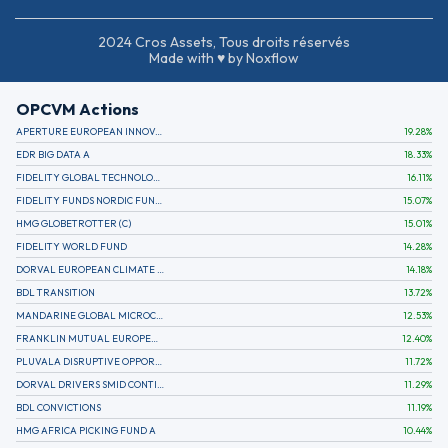
2024 Cros Assets, Tous droits réservés
Made with ♥ by Noxflow
OPCVM Actions
APERTURE EUROPEAN INNOVATION
19.28
%
EDR BIG DATA A
18.33
%
FIDELITY GLOBAL TECHNOLOGY FUND A EUR
16.11
%
FIDELITY FUNDS NORDIC FUND A
15.07
%
HMG GLOBETROTTER (C)
15.01
%
FIDELITY WORLD FUND
14.28
%
DORVAL EUROPEAN CLIMATE INITIATIVE R (C)
14.18
%
BDL TRANSITION
13.72
%
MANDARINE GLOBAL MICROCAP
12.53
%
FRANKLIN MUTUAL EUROPEAN FUND A EUR (C)
12.40
%
PLUVALA DISRUPTIVE OPPORTUNITIES
11.72
%
DORVAL DRIVERS SMID CONTINENTAL EUROPE
11.29
%
BDL CONVICTIONS
11.19
%
HMG AFRICA PICKING FUND A
10.44
%