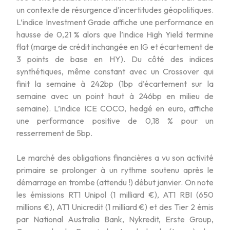
un contexte de résurgence d’incertitudes géopolitiques.
L’indice Investment Grade affiche une performance en
hausse de 0,21 % alors que l’indice High Yield termine
flat (marge de crédit inchangée en IG et écartement de
3 points de base en HY). Du côté des indices
synthétiques, même constant avec un Crossover qui
finit la semaine à 242bp (1bp d’écartement sur la
semaine avec un point haut à 246bp en milieu de
semaine). L’indice ICE COCO, hedgé en euro, affiche
une performance positive de 0,18 % pour un
resserrement de 5bp.
Le marché des obligations financières a vu son activité
primaire se prolonger à un rythme soutenu après le
démarrage en trombe (attendu !) début janvier. On note
les émissions RT1 Unipol (1 milliard €), AT1 RBI (650
millions €), AT1 Unicredit (1 milliard €) et des Tier 2 émis
par National Australia Bank, Nykredit, Erste Group,