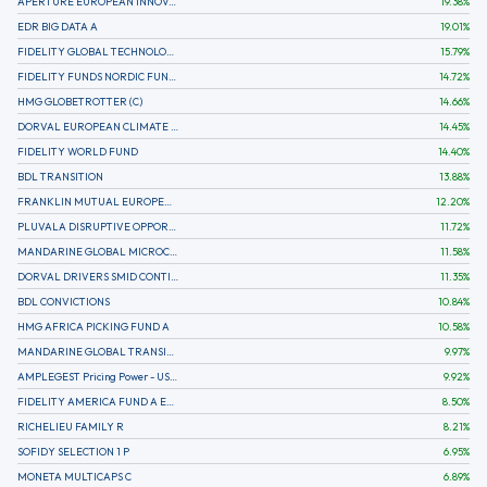
APERTURE EUROPEAN INNOVATION
19.38
%
EDR BIG DATA A
19.01
%
FIDELITY GLOBAL TECHNOLOGY FUND A EUR
15.79
%
FIDELITY FUNDS NORDIC FUND A
14.72
%
HMG GLOBETROTTER (C)
14.66
%
DORVAL EUROPEAN CLIMATE INITIATIVE R (C)
14.45
%
FIDELITY WORLD FUND
14.40
%
BDL TRANSITION
13.88
%
FRANKLIN MUTUAL EUROPEAN FUND A EUR (C)
12.20
%
PLUVALA DISRUPTIVE OPPORTUNITIES
11.72
%
MANDARINE GLOBAL MICROCAP
11.58
%
DORVAL DRIVERS SMID CONTINENTAL EUROPE
11.35
%
BDL CONVICTIONS
10.84
%
HMG AFRICA PICKING FUND A
10.58
%
MANDARINE GLOBAL TRANSITION R
9.97
%
AMPLEGEST Pricing Power - US - AC
9.92
%
FIDELITY AMERICA FUND A EUR (C)
8.50
%
RICHELIEU FAMILY R
8.21
%
SOFIDY SELECTION 1 P
6.95
%
MONETA MULTICAPS C
6.89
%