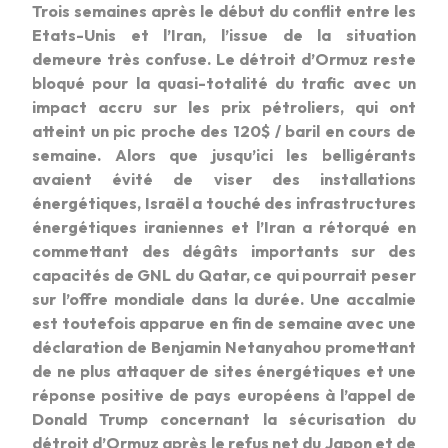
Trois semaines après le début du conflit entre les
Etats-Unis et l’Iran, l’issue de la situation
demeure très confuse. Le détroit d’Ormuz reste
bloqué pour la quasi-totalité du trafic avec un
impact accru sur les prix pétroliers, qui ont
atteint un pic proche des 120$ / baril en cours de
semaine. Alors que jusqu’ici les belligérants
avaient évité de viser des installations
énergétiques, Israël a touché des infrastructures
énergétiques iraniennes et l’Iran a rétorqué en
commettant des dégâts importants sur des
capacités de GNL du Qatar, ce qui pourrait peser
sur l’offre mondiale dans la durée. Une accalmie
est toutefois apparue en fin de semaine avec une
déclaration de Benjamin Netanyahou promettant
de ne plus attaquer de sites énergétiques et une
réponse positive de pays européens à l’appel de
Donald Trump concernant la sécurisation du
détroit d’Ormuz après le refus net du Japon et de