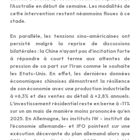
l’Australie en début de semaine. Les modalités de
cette intervention restent néanmoins floues à ce
stade.
En parallèle, les tensions sino-américaines ont
persisté malgré la reprise de discussions
bilatérales : la Chine n’ayant pas d’incitation forte
à répondre à court terme aux attentes de
pression de sa part sur l’Iran comme le souhaite
les Etats-Unis. En effet, les dernières données
économiques chinoises démontrent la résilience
de son économie avec une production industrielle
à +6,3% et des ventes au détail à +2,8% annuels.
L’investissement résidentiel reste en berne à -11%
sur un an mais de manière moins prononcée qu’en
2025. En Allemagne, les instituts IW - institut de
l’économie allemande- et IFO pointent sur une
exécution décevante du plan allemand alors que