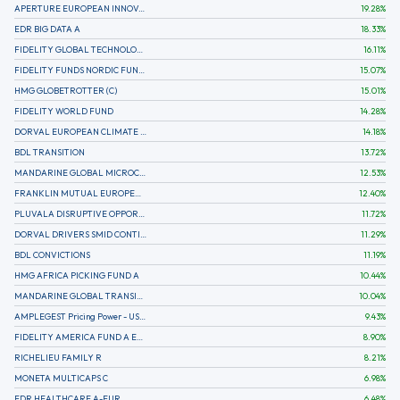
APERTURE EUROPEAN INNOVATION
19.28
%
EDR BIG DATA A
18.33
%
FIDELITY GLOBAL TECHNOLOGY FUND A EUR
16.11
%
FIDELITY FUNDS NORDIC FUND A
15.07
%
HMG GLOBETROTTER (C)
15.01
%
FIDELITY WORLD FUND
14.28
%
DORVAL EUROPEAN CLIMATE INITIATIVE R (C)
14.18
%
BDL TRANSITION
13.72
%
MANDARINE GLOBAL MICROCAP
12.53
%
FRANKLIN MUTUAL EUROPEAN FUND A EUR (C)
12.40
%
PLUVALA DISRUPTIVE OPPORTUNITIES
11.72
%
DORVAL DRIVERS SMID CONTINENTAL EUROPE
11.29
%
BDL CONVICTIONS
11.19
%
HMG AFRICA PICKING FUND A
10.44
%
MANDARINE GLOBAL TRANSITION R
10.04
%
AMPLEGEST Pricing Power - US - AC
9.43
%
FIDELITY AMERICA FUND A EUR (C)
8.90
%
RICHELIEU FAMILY R
8.21
%
MONETA MULTICAPS C
6.98
%
EDR HEALTHCARE A-EUR
6.48
%