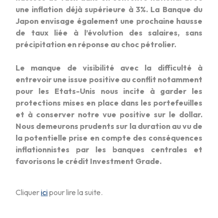
une inflation déjà supérieure à 3%. La Banque du
Japon envisage également une prochaine hausse
de taux liée à l’évolution des salaires, sans
précipitation en réponse au choc pétrolier.
Le manque de visibilité avec la difficulté à
entrevoir une issue positive au conflit notamment
pour les Etats-Unis nous incite à garder les
protections mises en place dans les portefeuilles
et à conserver notre vue positive sur le dollar.
Nous demeurons prudents sur la duration au vu de
la potentielle prise en compte des conséquences
inflationnistes par les banques centrales et
favorisons le crédit Investment Grade.
Cliquer
ici
pour lire la suite.