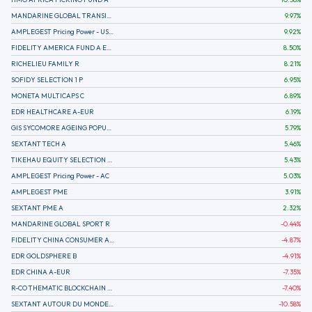
MANDARINE GLOBAL TRANSITION R
9.97
%
AMPLEGEST Pricing Power - US - AC
9.92
%
FIDELITY AMERICA FUND A EUR (C)
8.50
%
RICHELIEU FAMILY R
8.21
%
SOFIDY SELECTION 1 P
6.95
%
MONETA MULTICAPS C
6.89
%
EDR HEALTHCARE A-EUR
6.19
%
GIS SYCOMORE AGEING POPULATION
5.79
%
SEXTANT TECH A
5.46
%
TIKEHAU EQUITY SELECTION R-Acc-EUR
5.43
%
AMPLEGEST Pricing Power - AC
5.03
%
AMPLEGEST PME
3.91
%
SEXTANT PME A
2.32
%
MANDARINE GLOBAL SPORT R
-0.44
%
FIDELITY CHINA CONSUMER A EUR (C)
-4.87
%
EDR GOLDSPHERE B
-4.91
%
EDR CHINA A-EUR
-7.35
%
R-CO THEMATIC BLOCKCHAIN GLOBAL EQU C EUR
-7.40
%
SEXTANT AUTOUR DU MONDE A
-10.58
%