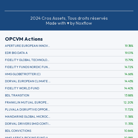
2024 Cros Assets, Tous droits réservés
Made with ♥ by Noxflow
OPCVM Actions
APERTURE EUROPEAN INNOVATION
19.38
%
EDR BIG DATA A
19.01
%
FIDELITY GLOBAL TECHNOLOGY FUND A EUR
15.79
%
FIDELITY FUNDS NORDIC FUND A
14.72
%
HMG GLOBETROTTER (C)
14.66
%
DORVAL EUROPEAN CLIMATE INITIATIVE R (C)
14.45
%
FIDELITY WORLD FUND
14.40
%
BDL TRANSITION
13.88
%
FRANKLIN MUTUAL EUROPEAN FUND A EUR (C)
12.20
%
PLUVALA DISRUPTIVE OPPORTUNITIES
11.72
%
MANDARINE GLOBAL MICROCAP
11.58
%
DORVAL DRIVERS SMID CONTINENTAL EUROPE
11.35
%
BDL CONVICTIONS
10.84
%
HMG AFRICA PICKING FUND A
10.58
%