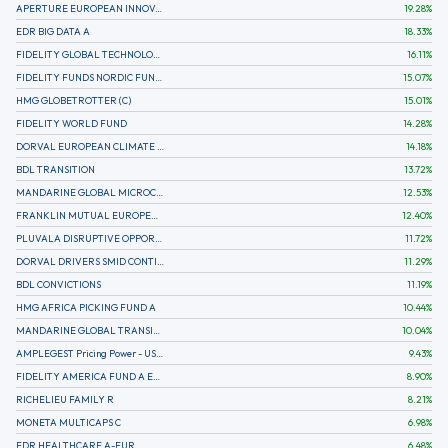
APERTURE EUROPEAN INNOVATION
19.28
%
EDR BIG DATA A
18.33
%
FIDELITY GLOBAL TECHNOLOGY FUND A EUR
16.11
%
FIDELITY FUNDS NORDIC FUND A
15.07
%
HMG GLOBETROTTER (C)
15.01
%
FIDELITY WORLD FUND
14.28
%
DORVAL EUROPEAN CLIMATE INITIATIVE R (C)
14.18
%
BDL TRANSITION
13.72
%
MANDARINE GLOBAL MICROCAP
12.53
%
FRANKLIN MUTUAL EUROPEAN FUND A EUR (C)
12.40
%
PLUVALA DISRUPTIVE OPPORTUNITIES
11.72
%
DORVAL DRIVERS SMID CONTINENTAL EUROPE
11.29
%
BDL CONVICTIONS
11.19
%
HMG AFRICA PICKING FUND A
10.44
%
MANDARINE GLOBAL TRANSITION R
10.04
%
AMPLEGEST Pricing Power - US - AC
9.43
%
FIDELITY AMERICA FUND A EUR (C)
8.90
%
RICHELIEU FAMILY R
8.21
%
MONETA MULTICAPS C
6.98
%
EDR HEALTHCARE A-EUR
6.48
%