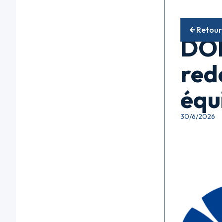
Fonds acti
Retour
DOR
red
équ
30/6/2026