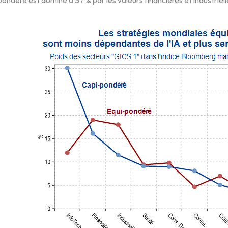
ipondéré est dominé à 37 % par les valeurs financières et industriell