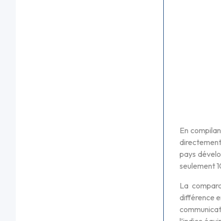
En compilant
directement 
pays dévelo
seulement 1
La comparai
différence e
communicati