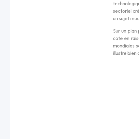
technologiqu
sectoriel cr
un sujet mou
Sur un plan 
cote en rai
mondiales s
illustre bie