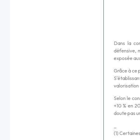
Dans la con
défensive, 
exposée aux 
Grâce à ce p
S'établissa
valorisation
Selon le con
+10 % en 202
doute pas un
_
(1) Certaine