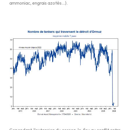
ammoniac, engrais azotés…).
Cependant, l’extension du cessez-le-feu au conflit entre