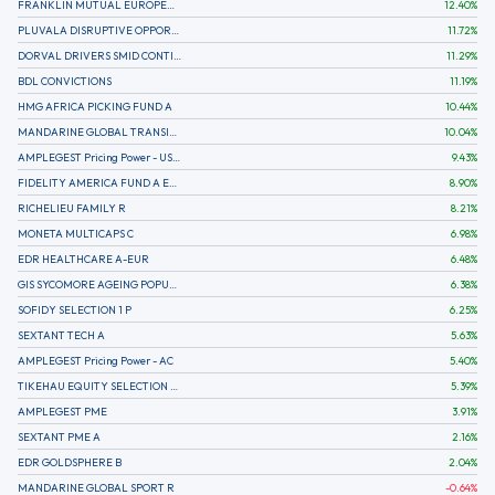
FRANKLIN MUTUAL EUROPEAN FUND A EUR (C)
12.40
%
PLUVALA DISRUPTIVE OPPORTUNITIES
11.72
%
DORVAL DRIVERS SMID CONTINENTAL EUROPE
11.29
%
BDL CONVICTIONS
11.19
%
HMG AFRICA PICKING FUND A
10.44
%
MANDARINE GLOBAL TRANSITION R
10.04
%
AMPLEGEST Pricing Power - US - AC
9.43
%
FIDELITY AMERICA FUND A EUR (C)
8.90
%
RICHELIEU FAMILY R
8.21
%
MONETA MULTICAPS C
6.98
%
EDR HEALTHCARE A-EUR
6.48
%
GIS SYCOMORE AGEING POPULATION
6.38
%
SOFIDY SELECTION 1 P
6.25
%
SEXTANT TECH A
5.63
%
AMPLEGEST Pricing Power - AC
5.40
%
TIKEHAU EQUITY SELECTION R-Acc-EUR
5.39
%
AMPLEGEST PME
3.91
%
SEXTANT PME A
2.16
%
EDR GOLDSPHERE B
2.04
%
MANDARINE GLOBAL SPORT R
-0.64
%