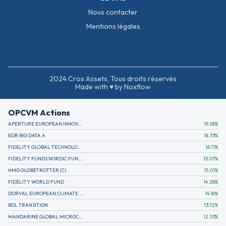
Nous contacter
Mentions légales
2024 Cros Assets, Tous droits réservés
Made with ♥ by Noxflow
OPCVM Actions
APERTURE EUROPEAN INNOVATION
19.28
%
EDR BIG DATA A
18.33
%
FIDELITY GLOBAL TECHNOLOGY FUND A EUR
16.11
%
FIDELITY FUNDS NORDIC FUND A
15.07
%
HMG GLOBETROTTER (C)
15.01
%
FIDELITY WORLD FUND
14.28
%
DORVAL EUROPEAN CLIMATE INITIATIVE R (C)
14.18
%
BDL TRANSITION
13.72
%
MANDARINE GLOBAL MICROCAP
12.53
%