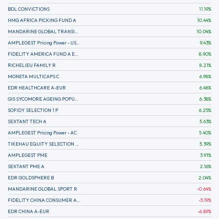
BDL CONVICTIONS
11.19
%
HMG AFRICA PICKING FUND A
10.44
%
MANDARINE GLOBAL TRANSITION R
10.04
%
AMPLEGEST Pricing Power - US - AC
9.43
%
FIDELITY AMERICA FUND A EUR (C)
8.90
%
RICHELIEU FAMILY R
8.21
%
MONETA MULTICAPS C
6.98
%
EDR HEALTHCARE A-EUR
6.48
%
GIS SYCOMORE AGEING POPULATION
6.38
%
SOFIDY SELECTION 1 P
6.25
%
SEXTANT TECH A
5.63
%
AMPLEGEST Pricing Power - AC
5.40
%
TIKEHAU EQUITY SELECTION R-Acc-EUR
5.39
%
AMPLEGEST PME
3.91
%
SEXTANT PME A
2.16
%
EDR GOLDSPHERE B
2.04
%
MANDARINE GLOBAL SPORT R
-0.64
%
FIDELITY CHINA CONSUMER A EUR (C)
-5.19
%
EDR CHINA A-EUR
-6.89
%