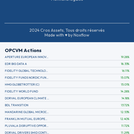
2024 Cros Assets, Tous droits réservés
Made with ♥ by Noxflow
OPCVM Actions
APERTURE EUROPEAN INNOVATION
19.28
%
EDR BIG DATA A
18.33
%
FIDELITY GLOBAL TECHNOLOGY FUND A EUR
16.11
%
FIDELITY FUNDS NORDIC FUND A
15.07
%
HMG GLOBETROTTER (C)
15.01
%
FIDELITY WORLD FUND
14.28
%
DORVAL EUROPEAN CLIMATE INITIATIVE R (C)
14.18
%
BDL TRANSITION
13.72
%
MANDARINE GLOBAL MICROCAP
12.53
%
FRANKLIN MUTUAL EUROPEAN FUND A EUR (C)
12.40
%
PLUVALA DISRUPTIVE OPPORTUNITIES
11.72
%
DORVAL DRIVERS SMID CONTINENTAL EUROPE
11.29
%