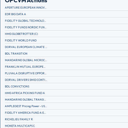
OPCVM Actions
APERTURE EUROPEAN INNOVATION
EDR BIG DATA A
FIDELITY GLOBAL TECHNOLOGY FUND A EUR
FIDELITY FUNDS NORDIC FUND A
HMG GLOBETROTTER (C)
FIDELITY WORLD FUND
DORVAL EUROPEAN CLIMATE INITIATIVE R (C)
BDL TRANSITION
MANDARINE GLOBAL MICROCAP
FRANKLIN MUTUAL EUROPEAN FUND A EUR (C)
PLUVALA DISRUPTIVE OPPORTUNITIES
DORVAL DRIVERS SMID CONTINENTAL EUROPE
BDL CONVICTIONS
HMG AFRICA PICKING FUND A
MANDARINE GLOBAL TRANSITION R
AMPLEGEST Pricing Power - US - AC
FIDELITY AMERICA FUND A EUR (C)
RICHELIEU FAMILY R
MONETA MULTICAPS C