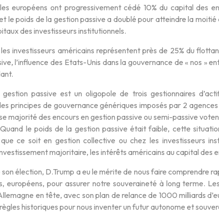
 les européens ont progressivement cédé 10% du capital des 
et le poids de la gestion passive a doublé pour atteindre la moitié
itaux des investisseurs institutionnels.
 les investisseurs américains représentent près de 25% du flottan
ive, l’influence des Etats-Unis dans la gouvernance de « nos » en
lant.
a gestion passive est un oligopole de trois gestionnaires d’act
des principes de gouvernance génériques imposés par 2 agences de
se majorité des encours en gestion passive ou semi-passive voten
 Quand le poids de la gestion passive était faible, cette situat
que ce soit en gestion collective ou chez les investisseurs in
vestissement majoritaire, les intérêts américains au capital des 
de son élection, D.Trump a eu le mérite de nous faire comprendre
s, européens, pour assurer notre souveraineté à long terme. L
L’Allemagne en tête, avec son plan de relance de 1000 milliards d’eu
règles historiques pour nous inventer un futur autonome et souver