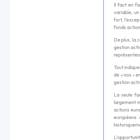
Il faut en 
variable, un
fort, l’exce
fonds action
De plus, la 
gestion acti
représentent
Tout indique
de « nos » e
gestion acti
La seule fa
largement ma
actions eur
européens o
historiquem
L’opportuni