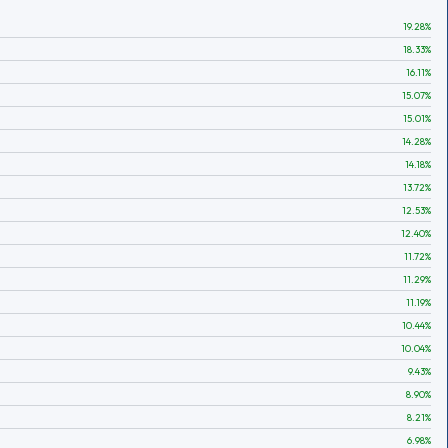
19.28
%
18.33
%
16.11
%
15.07
%
15.01
%
14.28
%
14.18
%
13.72
%
12.53
%
12.40
%
11.72
%
11.29
%
11.19
%
10.44
%
10.04
%
9.43
%
8.90
%
8.21
%
6.98
%