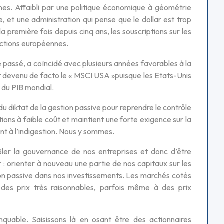
nes. Affaibli par une politique économique à géométrie
 et une administration qui pense que le dollar est trop
la première fois depuis cinq ans, les souscriptions sur les
 actions européennes.
 le passé, a coïncidé avec plusieurs années favorables à la
est devenu de facto le « MSCI USA »puisque les Etats-Unis
 du PIB mondial.
r du diktat de la gestion passive pour reprendre le contrôle
ions à faible coût et maintient une forte exigence sur la
nt à l’indigestion. Nous y sommes.
ler la gouvernance de nos entreprises et donc d’être
ir : orienter à nouveau une partie de nos capitaux sur les
ion passive dans nos investissements. Les marchés cotés
des prix très raisonnables, parfois même à des prix
quable. Saisissons là en osant être des actionnaires