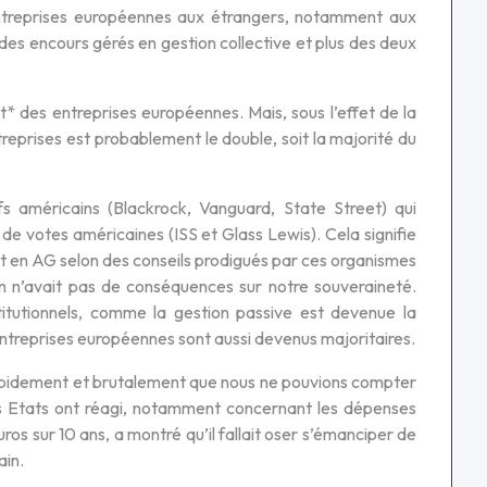
entreprises européennes aux étrangers, notamment aux
 des encours gérés en gestion collective et plus des deux
t* des entreprises européennes. Mais, sous l’effet de la
treprises est probablement le double, soit la majorité du
ifs américains (Blackrock, Vanguard, State Street) qui
 votes américaines (ISS et Glass Lewis). Cela signifie
t en AG selon des conseils prodigués par ces organismes
ion n’avait pas de conséquences sur notre souveraineté.
stitutionnels, comme la gestion passive est devenue la
entreprises européennes sont aussi devenus majoritaires.
 rapidement et brutalement que nous ne pouvions compter
es Etats ont réagi, notamment concernant les dépenses
ros sur 10 ans, a montré qu’il fallait oser s’émanciper de
ain.