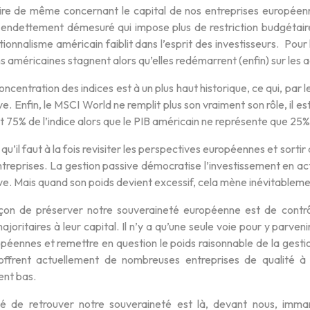
faire de même concernant le capital de nos entreprises européen
 endettement démesuré qui impose plus de restriction budgétaire,
ptionnalisme américain faiblit dans l’esprit des investisseurs. Pour 
s américaines stagnent alors qu’elles redémarrent (enfin) sur les
concentration des indices est à un plus haut historique, ce qui, par
ve. Enfin, le MSCI World ne remplit plus son vraiment son rôle, il 
 75% de l’indice alors que le PIB américain ne représente que 25%
 qu’il faut à la fois revisiter les perspectives européennes et sorti
ntreprises. La gestion passive démocratise l’investissement en act
ve. Mais quand son poids devient excessif, cela mène inévitableme
çon de préserver notre souveraineté européenne est de contrô
joritaires à leur capital. Il n’y a qu’une seule voie pour y parven
opéennes et remettre en question le poids raisonnable de la gest
ffrent actuellement de nombreuses entreprises de qualité à 
ent bas.
té de retrouver notre souveraineté est là, devant nous, imman