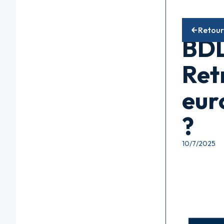
Fonds acti
Retour
BD
Ret
eur
?
10/7/2025