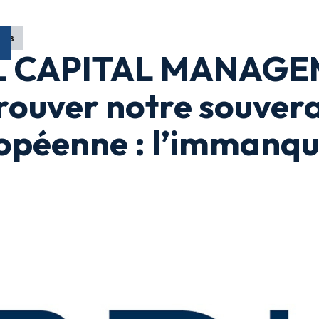
ons
L CAPITAL MANAGE
rouver notre souver
opéenne : l’immanqu