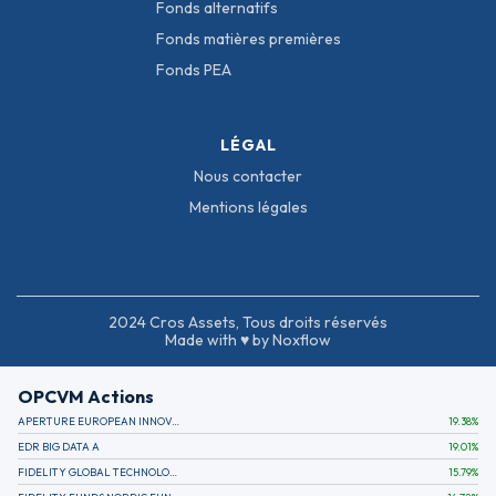
Fonds alternatifs
Fonds matières premières
Fonds PEA
LÉGAL
Nous contacter
Mentions légales
2024 Cros Assets, Tous droits réservés
Made with ♥ by Noxflow
OPCVM Actions
APERTURE EUROPEAN INNOVATION
19.38
%
EDR BIG DATA A
19.01
%
FIDELITY GLOBAL TECHNOLOGY FUND A EUR
15.79
%