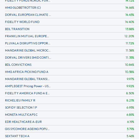
FIDELITY FUNDS NORDIC FUND A
14.72
%
HMG GLOBETROTTER (C)
14.66
%
DORVAL EUROPEAN CLIMATE INITIATIVE R (C)
14.45
%
FIDELITY WORLD FUND
14.40
%
BDL TRANSITION
13.88
%
FRANKLIN MUTUAL EUROPEAN FUND A EUR (C)
12.20
%
PLUVALA DISRUPTIVE OPPORTUNITIES
11.72
%
MANDARINE GLOBAL MICROCAP
11.58
%
DORVAL DRIVERS SMID CONTINENTAL EUROPE
11.35
%
BDL CONVICTIONS
10.84
%
HMG AFRICA PICKING FUND A
10.58
%
MANDARINE GLOBAL TRANSITION R
9.97
%
AMPLEGEST Pricing Power - US - AC
9.92
%
FIDELITY AMERICA FUND A EUR (C)
8.50
%
RICHELIEU FAMILY R
8.21
%
SOFIDY SELECTION 1 P
6.95
%
MONETA MULTICAPS C
6.89
%
EDR HEALTHCARE A-EUR
6.19
%
GIS SYCOMORE AGEING POPULATION
5.79
%
SEXTANT TECH A
5.46
%