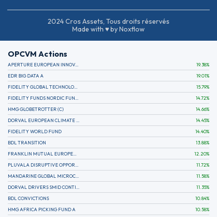
2024 Cros Assets, Tous droits réservés
Made with ♥ by Noxflow
OPCVM Actions
APERTURE EUROPEAN INNOVATION
19.38
%
EDR BIG DATA A
19.01
%
FIDELITY GLOBAL TECHNOLOGY FUND A EUR
15.79
%
FIDELITY FUNDS NORDIC FUND A
14.72
%
HMG GLOBETROTTER (C)
14.66
%
DORVAL EUROPEAN CLIMATE INITIATIVE R (C)
14.45
%
FIDELITY WORLD FUND
14.40
%
BDL TRANSITION
13.88
%
FRANKLIN MUTUAL EUROPEAN FUND A EUR (C)
12.20
%
PLUVALA DISRUPTIVE OPPORTUNITIES
11.72
%
MANDARINE GLOBAL MICROCAP
11.58
%
DORVAL DRIVERS SMID CONTINENTAL EUROPE
11.35
%
BDL CONVICTIONS
10.84
%
HMG AFRICA PICKING FUND A
10.58
%