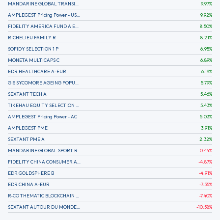
MANDARINE GLOBAL TRANSITION R
9.97
%
AMPLEGEST Pricing Power - US - AC
9.92
%
FIDELITY AMERICA FUND A EUR (C)
8.50
%
RICHELIEU FAMILY R
8.21
%
SOFIDY SELECTION 1 P
6.95
%
MONETA MULTICAPS C
6.89
%
EDR HEALTHCARE A-EUR
6.19
%
GIS SYCOMORE AGEING POPULATION
5.79
%
SEXTANT TECH A
5.46
%
TIKEHAU EQUITY SELECTION R-Acc-EUR
5.43
%
AMPLEGEST Pricing Power - AC
5.03
%
AMPLEGEST PME
3.91
%
SEXTANT PME A
2.32
%
MANDARINE GLOBAL SPORT R
-0.44
%
FIDELITY CHINA CONSUMER A EUR (C)
-4.87
%
EDR GOLDSPHERE B
-4.91
%
EDR CHINA A-EUR
-7.35
%
R-CO THEMATIC BLOCKCHAIN GLOBAL EQU C EUR
-7.40
%
SEXTANT AUTOUR DU MONDE A
-10.58
%