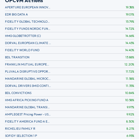
OPCVM Actions
APERTURE EUROPEAN INNOVATION
19.38
%
EDR BIG DATA A
19.01
%
FIDELITY GLOBAL TECHNOLOGY FUND A EUR
15.79
%
FIDELITY FUNDS NORDIC FUND A
14.72
%
HMG GLOBETROTTER (C)
14.66
%
DORVAL EUROPEAN CLIMATE INITIATIVE R (C)
14.45
%
FIDELITY WORLD FUND
14.40
%
BDL TRANSITION
13.88
%
FRANKLIN MUTUAL EUROPEAN FUND A EUR (C)
12.20
%
PLUVALA DISRUPTIVE OPPORTUNITIES
11.72
%
MANDARINE GLOBAL MICROCAP
11.58
%
DORVAL DRIVERS SMID CONTINENTAL EUROPE
11.35
%
BDL CONVICTIONS
10.84
%
HMG AFRICA PICKING FUND A
10.58
%
MANDARINE GLOBAL TRANSITION R
9.97
%
AMPLEGEST Pricing Power - US - AC
9.92
%
FIDELITY AMERICA FUND A EUR (C)
8.50
%
RICHELIEU FAMILY R
8.21
%
SOFIDY SELECTION 1 P
6.95
%