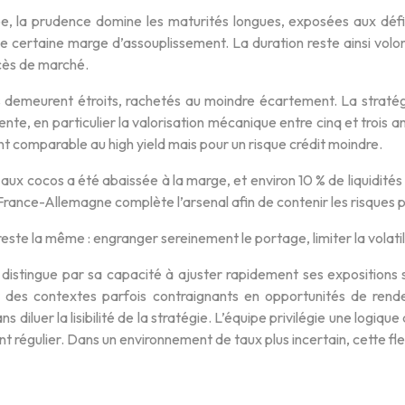
be, la prudence domine les maturités longues, exposées aux défic
e certaine marge d’assouplissement. La duration reste ainsi volo
cès de marché.
 demeurent étroits, rachetés au moindre écartement. La stratégi
pente, en particulier la valorisation mécanique entre cinq et trois 
 comparable au high yield mais pour un risque crédit moindre.
 aux cocos a été abaissée à la marge, et environ 10 % de liquidités
rance-Allemagne complète l’arsenal afin de contenir les risques p
este la même : engranger sereinement le portage, limiter la volatili
 distingue par sa capacité à ajuster rapidement ses expositions 
 des contextes parfois contraignants en opportunités de rend
ns diluer la lisibilité de la stratégie. L’équipe privilégie une log
 régulier. Dans un environnement de taux plus incertain, cette fle