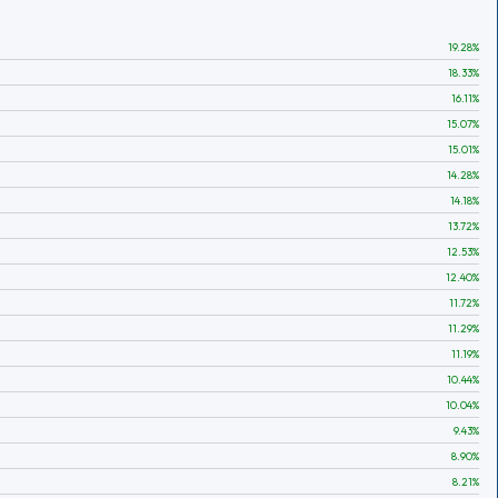
19.28
%
18.33
%
16.11
%
15.07
%
15.01
%
14.28
%
14.18
%
13.72
%
12.53
%
12.40
%
11.72
%
11.29
%
11.19
%
10.44
%
10.04
%
9.43
%
8.90
%
8.21
%