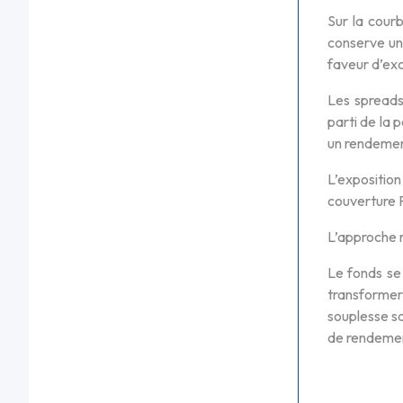
Sur la cour
conserve un
faveur d’ex
Les spreads
parti de la 
un rendement
L’exposition
couverture F
L’approche r
Le fonds se
transformer
souplesse sa
de rendement