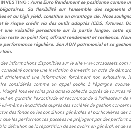
SINVESTING :
Auris Euro Rendement se positionne comme une
ligataires. Sa flexibilité sur l’ensemble des segments 
s et au high yield, constitue un avantage clé. Nous soulignon
é et le risque crédit via des outils adaptés (CDS, futures)
 et une volatilité persistante sur la partie longue, cette 
tion reste un point fort, offrant rendement et résilience. No
ne performance régulière. Son ADN patrimonial et sa gestion
rtain.
des informations disponibles sur le site www.crosassets.com 
e considéré comme une invitation à investir, un acte de démarc
t strictement une information forcément non exhaustive, le
être considérés comme un appel public à l’épargne aucune in
 Malgré tous les soins pris dans la collecte auprès de sources r
eut en garantir l’exactitude et recommande à l’utilisateur de
é lui-même l’exactitude auprès des sociétés de gestion concernée
ctus des fonds ou les conditions générales et particulières des 
teur que les performances passées ne préjugent pas des perform
 la définition de la répartition de ses avoirs en général, et de 