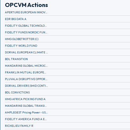
OPCVM Actions
APERTURE EUROPEAN INNOVATION
EDR BIG DATA A
FIDELITY GLOBAL TECHNOLOGY FUND A EUR
FIDELITY FUNDS NORDIC FUND A
HMG GLOBETROTTER (C)
FIDELITY WORLD FUND
DORVAL EUROPEAN CLIMATE INITIATIVE R (C)
BDL TRANSITION
MANDARINE GLOBAL MICROCAP
FRANKLIN MUTUAL EUROPEAN FUND A EUR (C)
PLUVALA DISRUPTIVE OPPORTUNITIES
DORVAL DRIVERS SMID CONTINENTAL EUROPE
BDL CONVICTIONS
HMG AFRICA PICKING FUND A
MANDARINE GLOBAL TRANSITION R
AMPLEGEST Pricing Power - US - AC
FIDELITY AMERICA FUND A EUR (C)
RICHELIEU FAMILY R