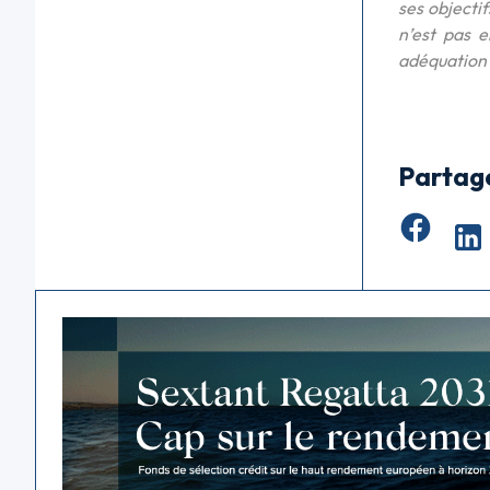
ses objecti
n’est pas e
adéquation a
Partag