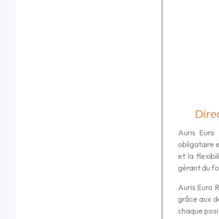
Auris Euro 
obligataire 
et la flexib
gérant du fo
Auris Euro R
grâce aux dé
chaque posit