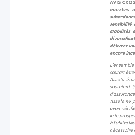
AVIS CRO
marchés ob
subordonnée
sensibilit
stabilisés
diversifica
délivrer u
encore ince
L’ensemble 
saurait êtr
Assets étan
sauraient 
d’assurance.
Assets ne p
avoir vérifi
lu le prospe
à l’utilisa
nécessaire à