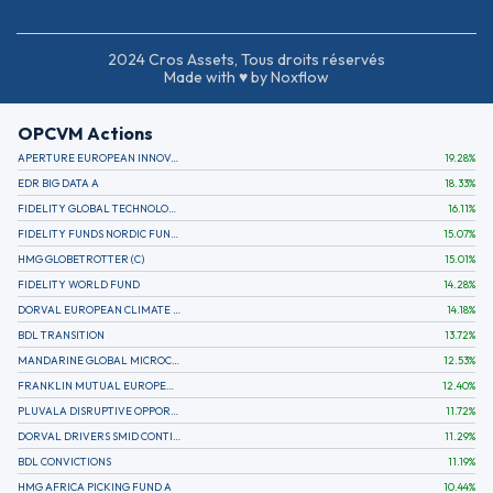
2024 Cros Assets, Tous droits réservés
Made with ♥ by Noxflow
OPCVM Actions
APERTURE EUROPEAN INNOVATION
19.28
%
EDR BIG DATA A
18.33
%
FIDELITY GLOBAL TECHNOLOGY FUND A EUR
16.11
%
FIDELITY FUNDS NORDIC FUND A
15.07
%
HMG GLOBETROTTER (C)
15.01
%
FIDELITY WORLD FUND
14.28
%
DORVAL EUROPEAN CLIMATE INITIATIVE R (C)
14.18
%
BDL TRANSITION
13.72
%
MANDARINE GLOBAL MICROCAP
12.53
%
FRANKLIN MUTUAL EUROPEAN FUND A EUR (C)
12.40
%
PLUVALA DISRUPTIVE OPPORTUNITIES
11.72
%
DORVAL DRIVERS SMID CONTINENTAL EUROPE
11.29
%
BDL CONVICTIONS
11.19
%
HMG AFRICA PICKING FUND A
10.44
%