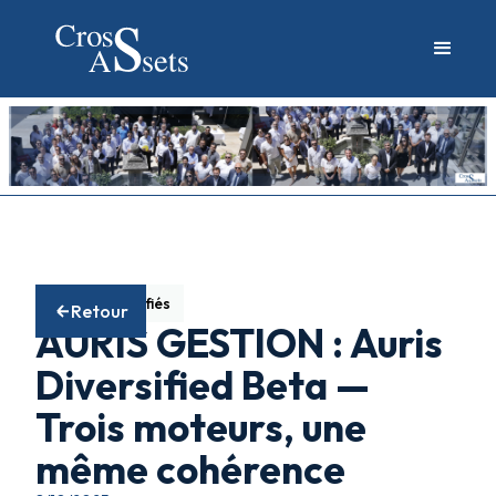
Fonds diversifiés
Retour
AURIS GESTION : Auris
Diversified Beta —
Trois moteurs, une
même cohérence