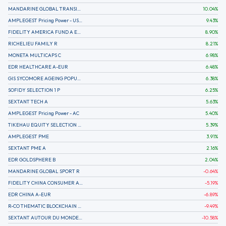
MANDARINE GLOBAL TRANSITION R
10.04
%
AMPLEGEST Pricing Power - US - AC
9.43
%
FIDELITY AMERICA FUND A EUR (C)
8.90
%
RICHELIEU FAMILY R
8.21
%
MONETA MULTICAPS C
6.98
%
EDR HEALTHCARE A-EUR
6.48
%
GIS SYCOMORE AGEING POPULATION
6.38
%
SOFIDY SELECTION 1 P
6.25
%
SEXTANT TECH A
5.63
%
AMPLEGEST Pricing Power - AC
5.40
%
TIKEHAU EQUITY SELECTION R-Acc-EUR
5.39
%
AMPLEGEST PME
3.91
%
SEXTANT PME A
2.16
%
EDR GOLDSPHERE B
2.04
%
MANDARINE GLOBAL SPORT R
-0.64
%
FIDELITY CHINA CONSUMER A EUR (C)
-5.19
%
EDR CHINA A-EUR
-6.89
%
R-CO THEMATIC BLOCKCHAIN GLOBAL EQU C EUR
-9.49
%
SEXTANT AUTOUR DU MONDE A
-10.58
%