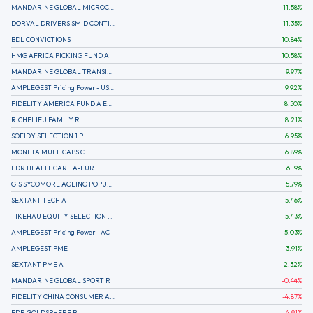
MANDARINE GLOBAL MICROCAP
11.58
%
DORVAL DRIVERS SMID CONTINENTAL EUROPE
11.35
%
BDL CONVICTIONS
10.84
%
HMG AFRICA PICKING FUND A
10.58
%
MANDARINE GLOBAL TRANSITION R
9.97
%
AMPLEGEST Pricing Power - US - AC
9.92
%
FIDELITY AMERICA FUND A EUR (C)
8.50
%
RICHELIEU FAMILY R
8.21
%
SOFIDY SELECTION 1 P
6.95
%
MONETA MULTICAPS C
6.89
%
EDR HEALTHCARE A-EUR
6.19
%
GIS SYCOMORE AGEING POPULATION
5.79
%
SEXTANT TECH A
5.46
%
TIKEHAU EQUITY SELECTION R-Acc-EUR
5.43
%
AMPLEGEST Pricing Power - AC
5.03
%
AMPLEGEST PME
3.91
%
SEXTANT PME A
2.32
%
MANDARINE GLOBAL SPORT R
-0.44
%
FIDELITY CHINA CONSUMER A EUR (C)
-4.87
%
EDR GOLDSPHERE B
-4.91
%