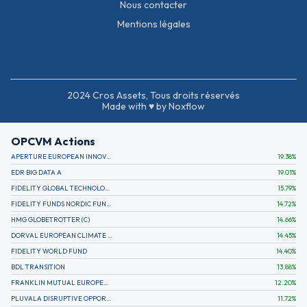
Nous contacter
Mentions légales
2024 Cros Assets, Tous droits réservés
Made with ♥ by Noxflow
OPCVM Actions
APERTURE EUROPEAN INNOVATION
19.38
%
EDR BIG DATA A
19.01
%
FIDELITY GLOBAL TECHNOLOGY FUND A EUR
15.79
%
FIDELITY FUNDS NORDIC FUND A
14.72
%
HMG GLOBETROTTER (C)
14.66
%
DORVAL EUROPEAN CLIMATE INITIATIVE R (C)
14.45
%
FIDELITY WORLD FUND
14.40
%
BDL TRANSITION
13.88
%
FRANKLIN MUTUAL EUROPEAN FUND A EUR (C)
12.20
%
PLUVALA DISRUPTIVE OPPORTUNITIES
11.72
%