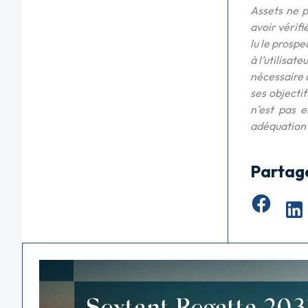
Assets ne p
avoir vérifi
lu le prospe
à l’utilisa
nécessaire à
ses objecti
n’est pas e
adéquation a
Partag