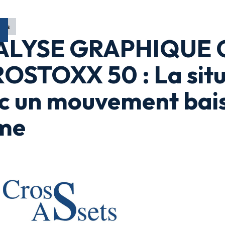
ons
LYSE GRAPHIQUE C
OSTOXX 50 : La situa
c un mouvement bais
me