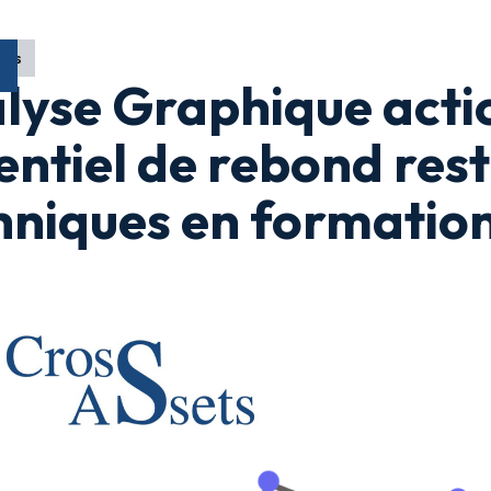
ons
lyse Graphique actio
entiel de rebond rest
hniques en formatio