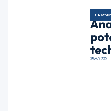
Fonds acti
Retour
Ana
pot
tec
28/4/2025