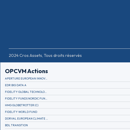
2024 Cros Assets, Tous droits réservés
OPCVM Actions
APERTURE EUROPEAN INNOVATION
EDR BIG DATA A
FIDELITY GLOBAL TECHNOLOGY FUND A EUR
FIDELITY FUNDS NORDIC FUND A
HMG GLOBETROTTER (C)
FIDELITY WORLD FUND
DORVAL EUROPEAN CLIMATE INITIATIVE R (C)
BDL TRANSITION