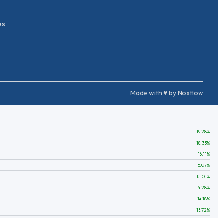
es
Made with ♥ by Noxflow
19.28
%
18.33
%
16.11
%
15.07
%
15.01
%
14.28
%
14.18
%
13.72
%