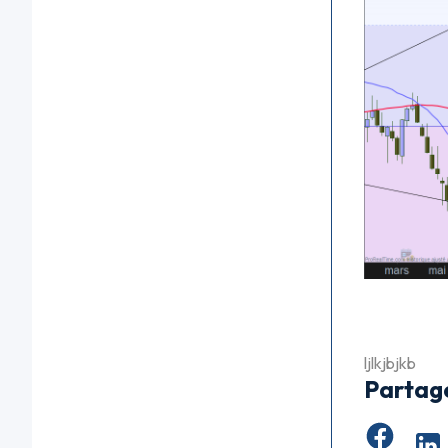
ljlkjbjkb
Partag