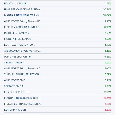
BDL CONVICTIONS
11.19
%
HMG AFRICA PICKING FUND A
10.44
%
MANDARINE GLOBAL TRANSITION R
10.04
%
AMPLEGEST Pricing Power - US - AC
9.43
%
FIDELITY AMERICA FUND A EUR (C)
8.90
%
RICHELIEU FAMILY R
8.21
%
MONETA MULTICAPS C
6.98
%
EDR HEALTHCARE A-EUR
6.48
%
GIS SYCOMORE AGEING POPULATION
6.38
%
SOFIDY SELECTION 1 P
6.25
%
SEXTANT TECH A
5.63
%
AMPLEGEST Pricing Power - AC
5.40
%
TIKEHAU EQUITY SELECTION R-Acc-EUR
5.39
%
AMPLEGEST PME
3.91
%
SEXTANT PME A
2.16
%
EDR GOLDSPHERE B
2.04
%
MANDARINE GLOBAL SPORT R
-0.64
%
FIDELITY CHINA CONSUMER A EUR (C)
-5.19
%
EDR CHINA A-EUR
-6.89
%