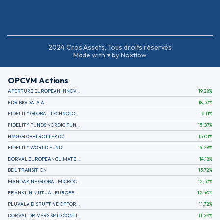
2024 Cros Assets, Tous droits réservés
Made with ♥ by Noxflow
OPCVM Actions
APERTURE EUROPEAN INNOVATION
19.28
%
EDR BIG DATA A
18.33
%
FIDELITY GLOBAL TECHNOLOGY FUND A EUR
16.11
%
FIDELITY FUNDS NORDIC FUND A
15.07
%
HMG GLOBETROTTER (C)
15.01
%
FIDELITY WORLD FUND
14.28
%
DORVAL EUROPEAN CLIMATE INITIATIVE R (C)
14.18
%
BDL TRANSITION
13.72
%
MANDARINE GLOBAL MICROCAP
12.53
%
FRANKLIN MUTUAL EUROPEAN FUND A EUR (C)
12.40
%
PLUVALA DISRUPTIVE OPPORTUNITIES
11.72
%
DORVAL DRIVERS SMID CONTINENTAL EUROPE
11.29
%